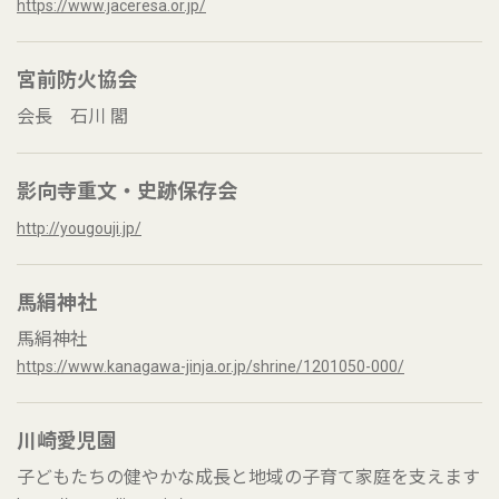
https://www.jaceresa.or.jp/
宮前防火協会
会長 石川 閣
影向寺重文・史跡保存会
http://yougouji.jp/
馬絹神社
馬絹神社
https://www.kanagawa-jinja.or.jp/shrine/1201050-000/
川崎愛児園
子どもたちの健やかな成長と地域の子育て家庭を支えます