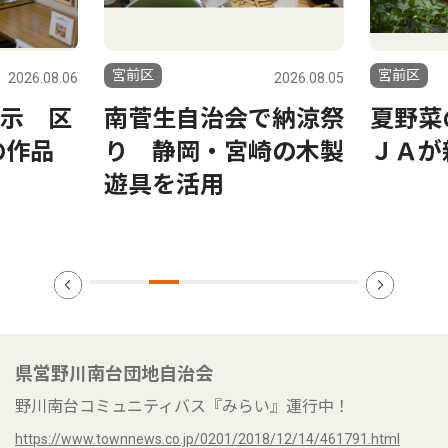
宮前区
宮前区
.06
2026.08.05
区
南菅生自治会で納涼祭
夏野菜の収
り 静岡・宮崎の木製
ＪＡが親子
遊具を活用
県営野川南台団地自治会
野川南台コミュニティバス『みらい』運行中！
https://www.townnews.co.jp/0201/2018/12/14/461791.html