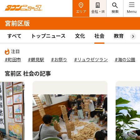
エリア
会社・IR
検索
Menu
宮前区版
すべて
トップニュース
文化
社会
教育
ス
注目
#町田市
#鶴見駅
#お祭り
#リュウゼツラン
#海の公園
宮前区 社会の記事