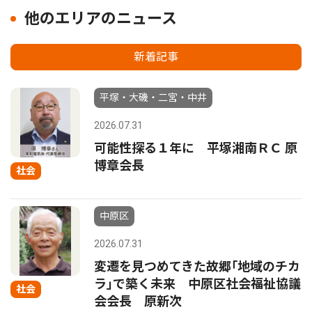
他のエリアのニュース
新着記事
平塚・大磯・二宮・中井
2026.07.31
可能性探る１年に 平塚湘南ＲＣ 原
博章会長
社会
中原区
2026.07.31
変遷を見つめてきた故郷｢地域のチカ
ラ｣で築く未来 中原区社会福祉協議
社会
会会長 原新次