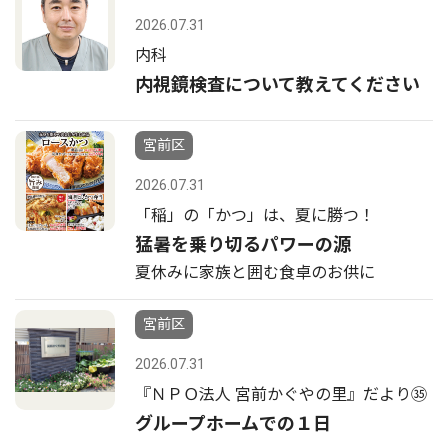
2026.07.31
内科
内視鏡検査について教えてください
宮前区
2026.07.31
「稲」の「かつ」は、夏に勝つ！
猛暑を乗り切るパワーの源
夏休みに家族と囲む食卓のお供に
宮前区
2026.07.31
『ＮＰＯ法人 宮前かぐやの里』だより㉟
グループホームでの１日