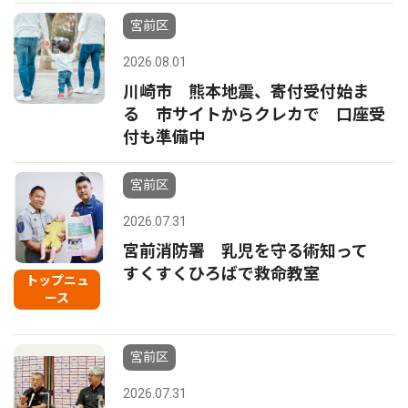
宮前区
2026.08.01
川崎市 熊本地震、寄付受付始ま
る 市サイトからクレカで 口座受
付も準備中
宮前区
2026.07.31
宮前消防署 乳児を守る術知って
すくすくひろばで救命教室
トップニュ
ース
宮前区
2026.07.31