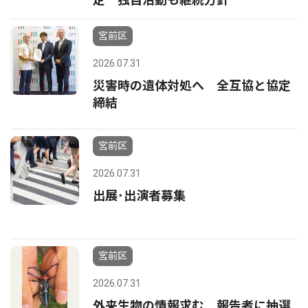
宮前区
2026.07.31
災害時の遺体対処へ 全互協と協定
締結
宮前区
2026.07.31
出展･出演者募集
宮前区
2026.07.31
外来生物の情報求む 報告者に抽選