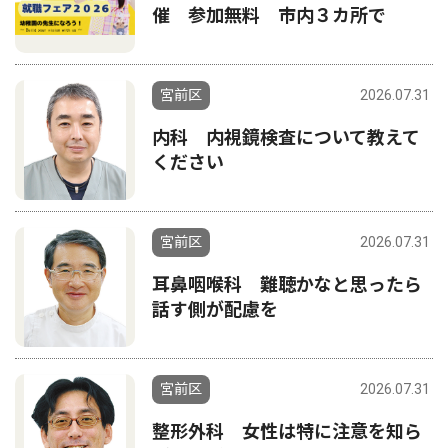
催 参加無料 市内３カ所で
宮前区
2026.07.31
内科 内視鏡検査について教えて
ください
宮前区
2026.07.31
耳鼻咽喉科 難聴かなと思ったら
話す側が配慮を
宮前区
2026.07.31
整形外科 女性は特に注意を知ら