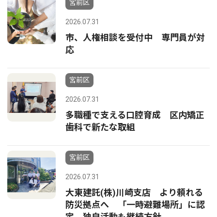
宮前区
2026.07.31
市、人権相談を受付中 専門員が対
応
宮前区
2026.07.31
多職種で支える口腔育成 区内矯正
歯科で新たな取組
宮前区
2026.07.31
大東建託(株)川崎支店 より頼れる
防災拠点へ 「一時避難場所」に認
定 独自活動も継続方針