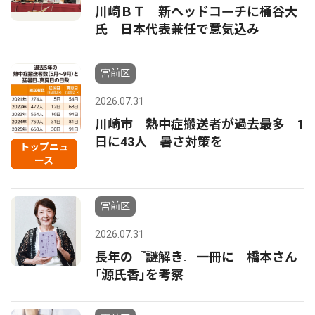
川崎ＢＴ 新ヘッドコーチに桶谷大
氏 日本代表兼任で意気込み
宮前区
2026.07.31
川崎市 熱中症搬送者が過去最多 1
日に43人 暑さ対策を
トップニュ
ース
宮前区
2026.07.31
長年の『謎解き』一冊に 橋本さん
｢源氏香｣を考察