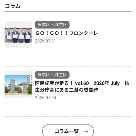
コラム
多摩区・麻生区
ＧＯ！ＧＯ！！フロンターレ
2026.07.31
多摩区・麻生区
区民記者が走る！ vol.60 2026年 July 柿
生分庁舎にある二基の慰霊碑
2026.07.24
コラム一覧