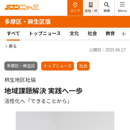
エリア
会社・IR
検索
Menu
多摩区・麻生区版
すべて
トップニュース
文化
社会
教育
ス
戻る
公開日：2025.06.27
多摩区・麻生区
トップニュース
社会
柿生地区社協
地域課題解決 実践へ一歩
活性化へ「できることから」