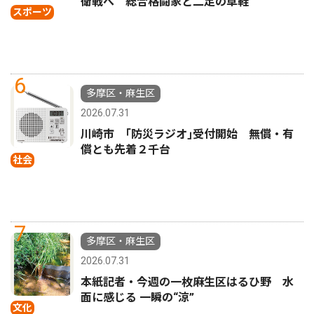
衛戦へ 総合格闘家と二足の草鞋
スポーツ
6
多摩区・麻生区
2026.07.31
川崎市 ｢防災ラジオ｣受付開始 無償・有
償とも先着２千台
社会
7
多摩区・麻生区
2026.07.31
本紙記者・今週の一枚麻生区はるひ野 水
面に感じる 一瞬の“涼”
文化