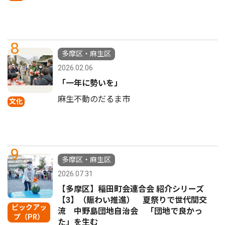
8
多摩区・麻生区
2026.02.06
「一年に勢いを」
麻生不動のだるま市
文化
9
多摩区・麻生区
2026.07.31
【多摩区】稲田町会連合会 紹介シリーズ
【3】（賑わい推進） 夏祭りで世代間交
ピックアッ
流 中野島団地自治会 「団地で良かっ
プ（PR）
た」を生む