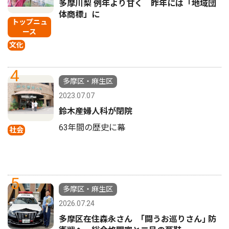
多摩川梨 例年より甘く 昨年には「地域団
体商標」に
トップニュ
ース
文化
4
多摩区・麻生区
2023.07.07
鈴木産婦人科が閉院
63年間の歴史に幕
社会
5
多摩区・麻生区
2026.07.24
多摩区在住森永さん ｢闘うお巡りさん｣ 防