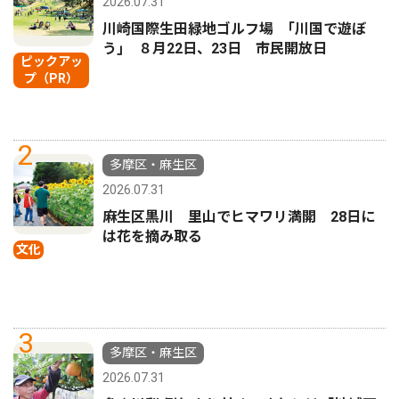
2026.07.31
川崎国際生田緑地ゴルフ場 ｢川国で遊ぼ
う｣ ８月22日、23日 市民開放日
ピックアッ
プ（PR）
2
多摩区・麻生区
2026.07.31
麻生区黒川 里山でヒマワリ満開 28日に
は花を摘み取る
文化
3
多摩区・麻生区
2026.07.31