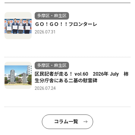
多摩区・麻生区
ＧＯ！ＧＯ！！フロンターレ
2026.07.31
多摩区・麻生区
区民記者が走る！ vol.60 2026年 July 柿
生分庁舎にある二基の慰霊碑
2026.07.24
コラム一覧