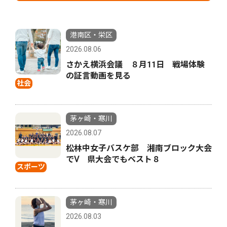
港南区・栄区
2026.08.06
さかえ横浜会議 ８月11日 戦場体験
の証言動画を見る
社会
茅ヶ崎・寒川
2026.08.07
松林中女子バスケ部 湘南ブロック大会
でⅤ 県大会でもベスト８
スポーツ
茅ヶ崎・寒川
2026.08.03