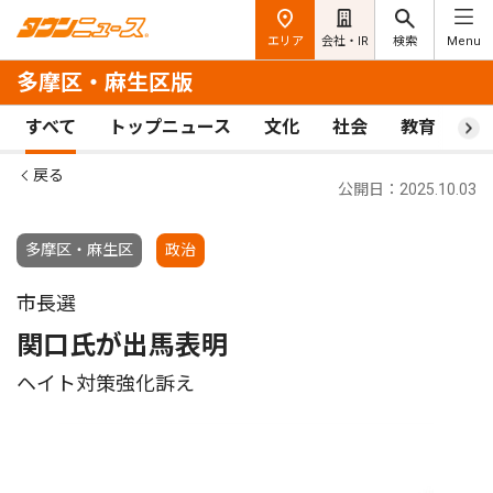
エリア
会社・IR
検索
Menu
多摩区・麻生区版
すべて
トップニュース
文化
社会
教育
ス
戻る
公開日：2025.10.03
多摩区・麻生区
政治
市長選
関口氏が出馬表明
ヘイト対策強化訴え