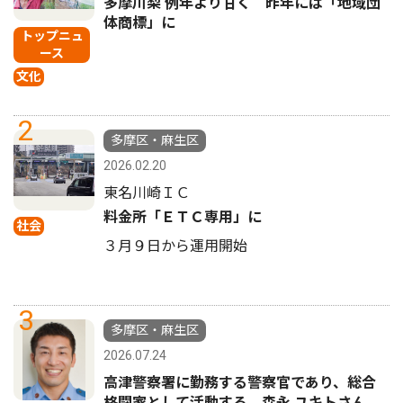
多摩川梨 例年より甘く 昨年には「地域団
体商標」に
トップニュ
ース
文化
2
多摩区・麻生区
2026.02.20
東名川崎ＩＣ
料金所「ＥＴＣ専用」に
社会
３月９日から運用開始
3
多摩区・麻生区
2026.07.24
高津警察署に勤務する警察官であり、総合
格闘家として活動する 森永 ユキトさん