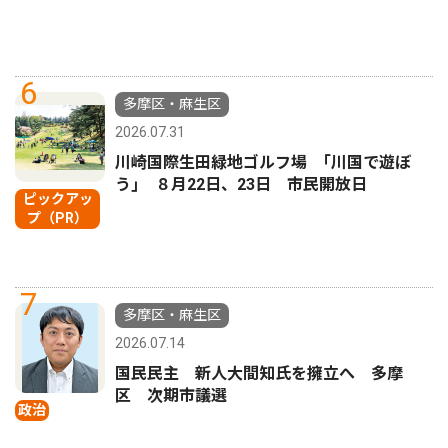
6
多摩区・麻生区
2026.07.31
川崎国際生田緑地ゴルフ場 ｢川国で遊ぼ
う｣ ８月22日、23日 市民開放日
ピックアッ
プ（PR）
7
多摩区・麻生区
2026.07.14
国民民主 新人大間知氏を擁立へ 多摩
区 次期市議選
政治