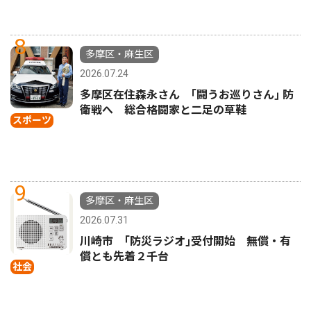
8
多摩区・麻生区
2026.07.24
多摩区在住森永さん ｢闘うお巡りさん｣ 防
衛戦へ 総合格闘家と二足の草鞋
スポーツ
9
多摩区・麻生区
2026.07.31
川崎市 ｢防災ラジオ｣受付開始 無償・有
償とも先着２千台
社会