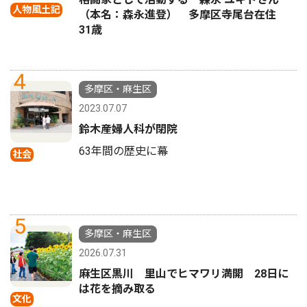
人物風土記
（本名：森永進登） 多摩区寺尾台在住
31歳
4
多摩区・麻生区
2023.07.07
鈴木産婦人科が閉院
63年間の歴史に幕
社会
5
多摩区・麻生区
2026.07.31
麻生区黒川 里山でヒマワリ満開 28日に
は花を摘み取る
文化