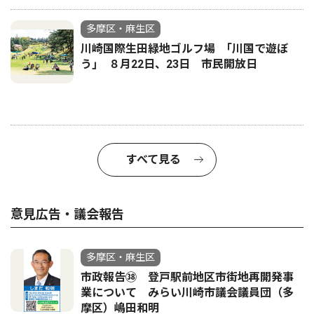
多摩区・麻生区
川崎国際生田緑地ゴルフ場 ｢川国で遊ぼ
う｣ ８月22日、23日 市民開放日
すべて見る
意見広告・議会報告
多摩区・麻生区
市政報告㊳ 登戸駅前地区市街地再開発事
業について みらい川崎市議会議員団（多
摩区）嶋田和明