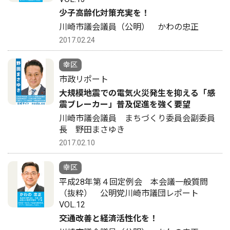
少子高齢化対策充実を！
川崎市議会議員（公明） かわの忠正
2017.02.24
幸区
市政リポート
大規模地震での電気火災発生を抑える「感
震ブレーカー」普及促進を強く要望
川崎市議会議員 まちづくり委員会副委員
長 野田まさゆき
2017.02.10
幸区
平成28年第４回定例会 本会議一般質問
（抜粋） 公明党川崎市議団レポート
VOL.12
交通改善と経済活性化を！