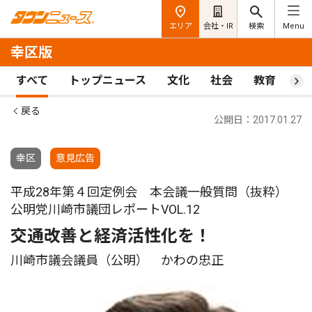
エリア
会社・IR
検索
Menu
幸区版
すべて
トップニュース
文化
社会
教育
ス
戻る
公開日：2017.01.27
幸区
意見広告
平成28年第４回定例会 本会議一般質問（抜粋）
公明党川崎市議団レポートVOL.12
交通改善と経済活性化を！
川崎市議会議員（公明） かわの忠正