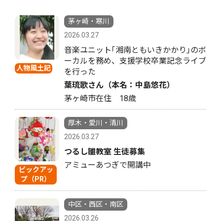
茅ヶ崎・寒川
2026.03.27
音楽ユニット｢湘南ともいきかかり｣のボ
ーカルを務め、支援学校卒業記念ライブ
人物風土記
を行った
葉琉歌さん（本名：中島悠花）
茅ヶ崎市在住 18歳
厚木・愛川・清川
2026.03.27
つるし雛教室 生徒募集
アミューあつぎで開講中
ピックアッ
プ（PR）
中区・西区・南区
2026.03.26