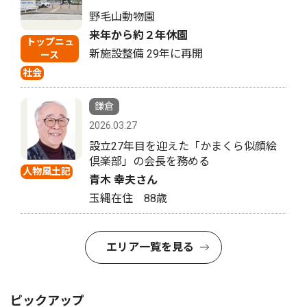
野毛山動物園
来年から約２年休園
トップニュ
新施設整備 29年に再開
ース
社会
鎌倉
2026.03.27
設立27年目を迎えた「かまくら似顔絵
倶楽部」の会長を務める
人物風土記
青木 幸夫さん
玉縄在住 88歳
エリア一覧を見る
ピックアップ