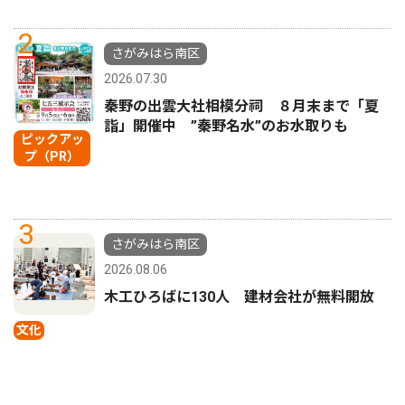
2
さがみはら南区
2026.07.30
秦野の出雲大社相模分祠 ８月末まで「夏
詣」開催中 ”秦野名水”のお水取りも
ピックアッ
プ（PR）
3
さがみはら南区
2026.08.06
木工ひろばに130人 建材会社が無料開放
文化