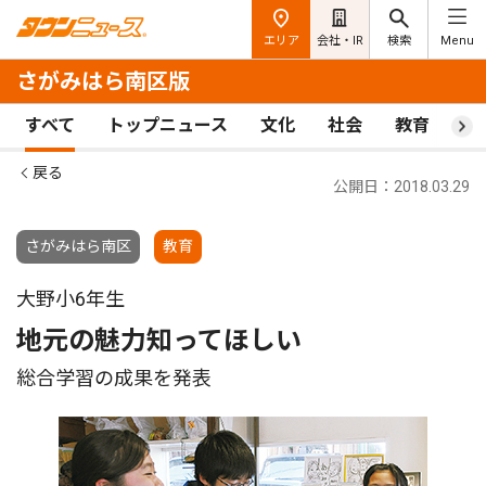
エリア
会社・IR
検索
Menu
さがみはら南区版
すべて
トップニュース
文化
社会
教育
ス
戻る
公開日：2018.03.29
さがみはら南区
教育
大野小6年生
地元の魅力知ってほしい
総合学習の成果を発表