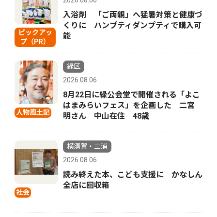
入浴剤 「ご両親」へ猛暑対策と健康づ
くりに ハンプティダンプティで購入可
ピックアッ
能
プ（PR）
緑区
2026.08.06
8月22日に緑公会堂で開催される「よこ
はまみらいフェス」を企画した 二宮
人物風土記
明さん 中山在住 48歳
横須賀・三浦
2026.08.06
読み終えた本、こども支援に かなしん
全店に回収箱
社会