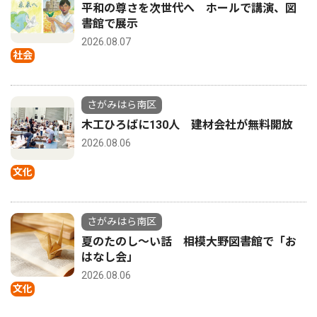
平和の尊さを次世代へ ホールで講演、図
書館で展示
2026.08.07
社会
さがみはら南区
木工ひろばに130人 建材会社が無料開放
2026.08.06
文化
さがみはら南区
夏のたのし〜い話 相模大野図書館で「お
はなし会」
2026.08.06
文化