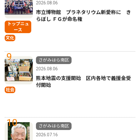
2026.08.06
市立博物館 プラネタリウム新愛称に き
らぼし ＦＧが命名権
トップニュ
ース
文化
9
さがみはら南区
2026.08.06
熊本地震の支援開始 区内各地で義援金受
付開始
社会
10
さがみはら南区
2026.07.16