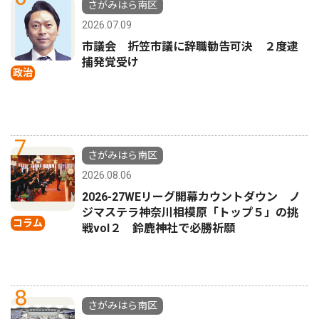
さがみはら南区
2026.07.09
市議会 折笠市議に辞職勧告可決 ２度逮
捕発覚受け
政治
7
さがみはら南区
2026.08.06
2026-27WEリーグ開幕カウントダウン ノ
ジマステラ神奈川相模原「トップ５」の挑
コラム
戦vol２ 鈴鹿神社で必勝祈願
8
さがみはら南区