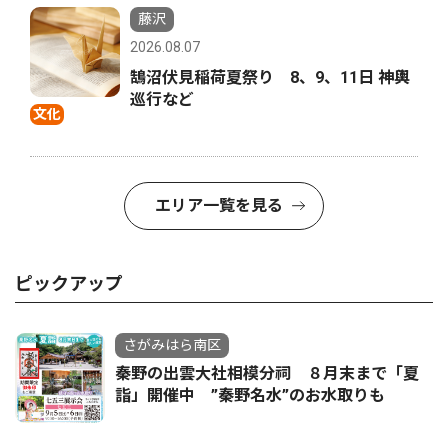
藤沢
2026.08.07
鵠沼伏見稲荷夏祭り 8、9、11日 神輿
巡行など
文化
エリア一覧を見る
ピックアップ
さがみはら南区
秦野の出雲大社相模分祠 ８月末まで「夏
詣」開催中 ”秦野名水”のお水取りも