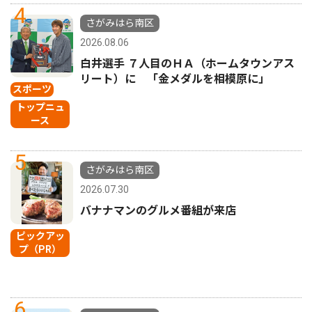
4
さがみはら南区
2026.08.06
白井選手 ７人目のＨＡ（ホームタウンアス
リート）に 「金メダルを相模原に」
スポーツ
トップニュ
ース
5
さがみはら南区
2026.07.30
バナナマンのグルメ番組が来店
ピックアッ
プ（PR）
6