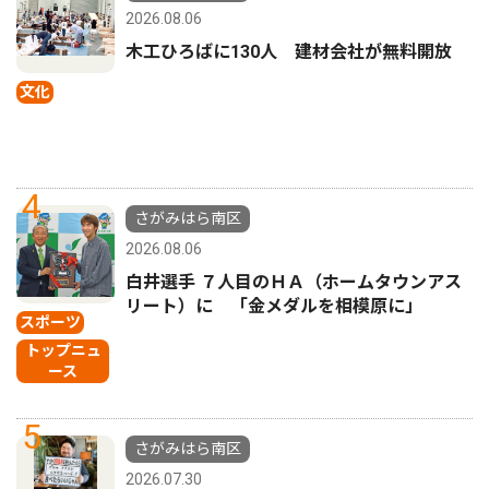
2026.08.06
木工ひろばに130人 建材会社が無料開放
文化
4
さがみはら南区
2026.08.06
白井選手 ７人目のＨＡ（ホームタウンアス
リート）に 「金メダルを相模原に」
スポーツ
トップニュ
ース
5
さがみはら南区
2026.07.30