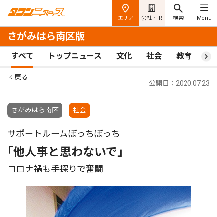
エリア
会社・IR
検索
Menu
さがみはら南区版
すべて
トップニュース
文化
社会
教育
ス
戻る
公開日：2020.07.23
さがみはら南区
社会
サポートルームぼっちぼっち
｢他人事と思わないで｣
コロナ禍も手探りで奮闘