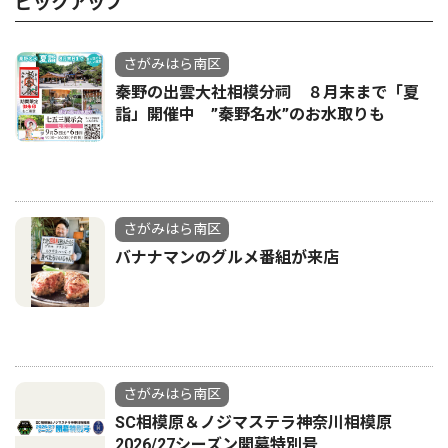
ピックアップ
さがみはら南区
秦野の出雲大社相模分祠 ８月末まで「夏
詣」開催中 ”秦野名水”のお水取りも
さがみはら南区
バナナマンのグルメ番組が来店
さがみはら南区
SC相模原＆ノジマステラ神奈川相模原
2026/27シーズン開幕特別号