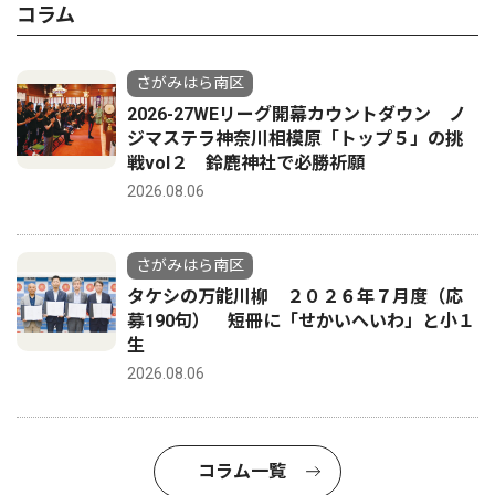
コラム
さがみはら南区
2026-27WEリーグ開幕カウントダウン ノ
ジマステラ神奈川相模原「トップ５」の挑
戦vol２ 鈴鹿神社で必勝祈願
2026.08.06
さがみはら南区
タケシの万能川柳 ２０２６年７月度（応
募190句） 短冊に「せかいへいわ」と小１
生
2026.08.06
コラム一覧