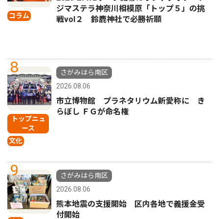
ジマステラ神奈川相模原「トップ５」の挑
コラム
戦vol２ 鈴鹿神社で必勝祈願
8
さがみはら南区
2026.08.06
市立博物館 プラネタリウム新愛称に き
らぼし ＦＧが命名権
トップニュ
ース
文化
9
さがみはら南区
2026.08.06
熊本地震の支援開始 区内各地で義援金受
付開始