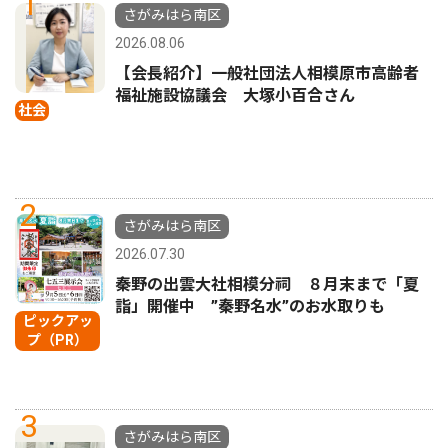
1
さがみはら南区
2026.08.06
【会長紹介】一般社団法人相模原市高齢者
福祉施設協議会 大塚小百合さん
社会
2
さがみはら南区
2026.07.30
秦野の出雲大社相模分祠 ８月末まで「夏
詣」開催中 ”秦野名水”のお水取りも
ピックアッ
プ（PR）
3
さがみはら南区