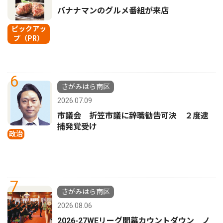
バナナマンのグルメ番組が来店
ピックアッ
プ（PR）
6
さがみはら南区
2026.07.09
市議会 折笠市議に辞職勧告可決 ２度逮
捕発覚受け
政治
7
さがみはら南区
2026.08.06
2026-27WEリーグ開幕カウントダウン ノ