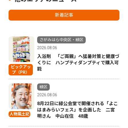
新着記事
さがみはら中央区・緑区
2026.08.06
入浴剤 「ご両親」へ猛暑対策と健康づ
くりに ハンプティダンプティで購入可
ピックアッ
能
プ（PR）
緑区
2026.08.06
8月22日に緑公会堂で開催される「よこ
はまみらいフェス」を企画した 二宮
人物風土記
明さん 中山在住 48歳