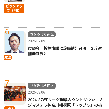
ピックアッ
プ（PR）
6
さがみはら南区
2026.07.09
市議会 折笠市議に辞職勧告可決 ２度逮
捕発覚受け
政治
7
さがみはら南区
2026.08.06
2026-27WEリーグ開幕カウントダウン ノ
ジマステラ神奈川相模原「トップ５」の挑
コラム