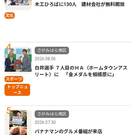
木工ひろばに130人 建材会社が無料開放
文化
4
さがみはら南区
2026.08.06
白井選手 ７人目のＨＡ（ホームタウンアス
リート）に 「金メダルを相模原に」
スポーツ
トップニュ
ース
5
さがみはら南区
2026.07.30
バナナマンのグルメ番組が来店