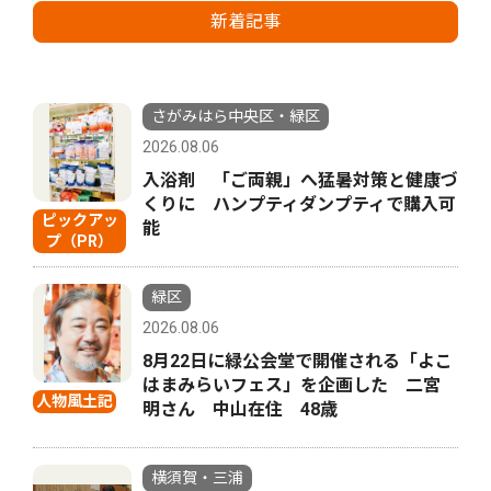
新着記事
さがみはら中央区・緑区
2026.08.06
入浴剤 「ご両親」へ猛暑対策と健康づ
くりに ハンプティダンプティで購入可
ピックアッ
能
プ（PR）
緑区
2026.08.06
8月22日に緑公会堂で開催される「よこ
はまみらいフェス」を企画した 二宮
人物風土記
明さん 中山在住 48歳
横須賀・三浦