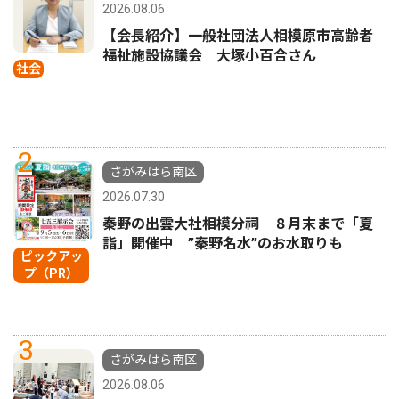
2026.08.06
【会長紹介】一般社団法人相模原市高齢者
福祉施設協議会 大塚小百合さん
社会
2
さがみはら南区
2026.07.30
秦野の出雲大社相模分祠 ８月末まで「夏
詣」開催中 ”秦野名水”のお水取りも
ピックアッ
プ（PR）
3
さがみはら南区
2026.08.06