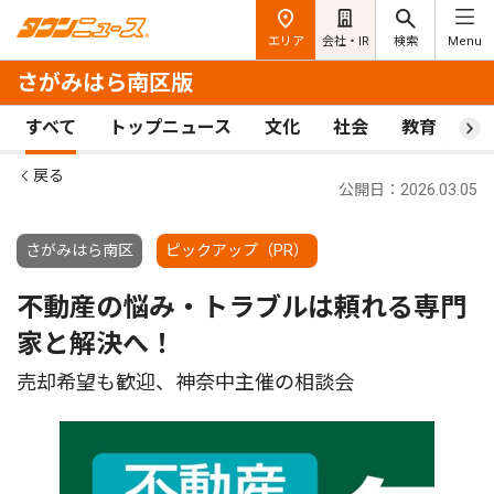
エリア
会社・IR
検索
Menu
さがみはら南区版
すべて
トップニュース
文化
社会
教育
ス
戻る
公開日：2026.03.05
さがみはら南区
ピックアップ（PR）
不動産の悩み・トラブルは頼れる専門
家と解決へ！
売却希望も歓迎、神奈中主催の相談会