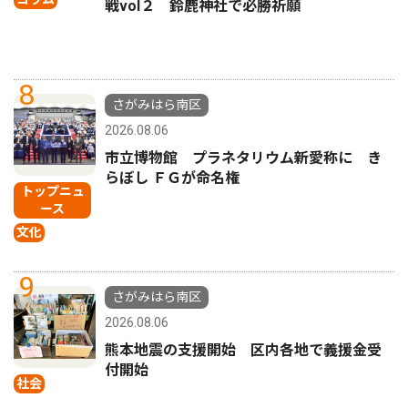
戦vol２ 鈴鹿神社で必勝祈願
8
さがみはら南区
2026.08.06
市立博物館 プラネタリウム新愛称に き
らぼし ＦＧが命名権
トップニュ
ース
文化
9
さがみはら南区
2026.08.06
熊本地震の支援開始 区内各地で義援金受
付開始
社会