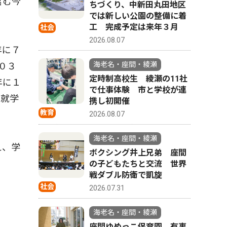
含む今
ちづくり、中新田丸田地区
では新しい公園の整備に着
工 完成予定は来年３月
社会
2026.08.07
年に７
海老名・座間・綾瀬
０３
定時制高校生 綾瀬の11社
年に１
で仕事体験 市と学校が連
市就学
携し初開催
教育
2026.08.07
海老名・座間・綾瀬
え、学
ボクシング井上兄弟 座間
の子どもたちと交流 世界
戦ダブル防衛で凱旋
社会
2026.07.31
海老名・座間・綾瀬
座間ゆめっこ保育園 有事