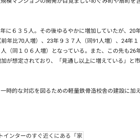
大規模マンションの開発が目覚ましいめぐみ町や扇町を
年に６３５人。その後ゆるやかに増加していたが、20
前年比70人増）、23年９３７人（同91人増）、24年１
６人（同１０６人増）となっている。また、この先も26
増加が想定されており、「見通し以上に増えている」と
一時的な対応を図るための軽量鉄骨造校舎の建設に加