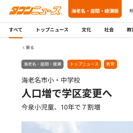
海老名・座間・綾瀬版
総
すべて
トップニュース
文化
社会
教
戻る
海老名・座間・綾瀬
トップニュース
教育
海老名市小・中学校
人口増で学区変更へ
今泉小児童、10年で７割増