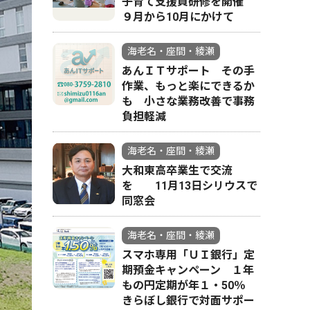
子育て支援員研修を開催
９月から10月にかけて
海老名・座間・綾瀬
あんＩＴサポート その手
作業、もっと楽にできるか
も 小さな業務改善で事務
負担軽減
海老名・座間・綾瀬
大和東高卒業生で交流
を 11月13日シリウスで
同窓会
海老名・座間・綾瀬
スマホ専用「ＵＩ銀行」定
期預金キャンペーン １年
もの円定期が年１・50％
きらぼし銀行で対面サポー