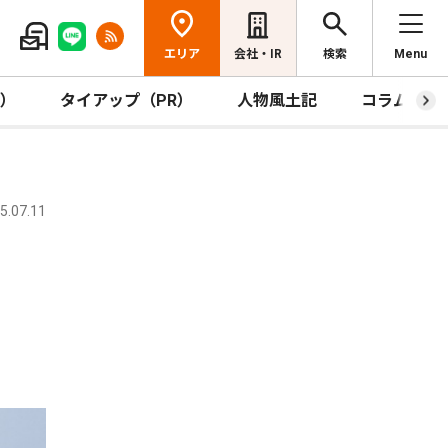
エリア
会社・IR
検索
Menu
R）
タイアップ（PR）
人物風土記
コラム
.07.11