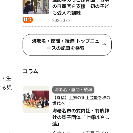
の自衛官を支援 初の子ど
も受入れ訓練
社会
2026.07.31
海老名・座間・綾瀬 トップニュ
ースの記事を検索
コラム
童・生
する児
海老名・座間・綾瀬
【寄稿】上郷の郷土芸能を次の
世代へ
海老名市の式内社・有鹿神
社の囃子団体「上郷はやし
連」