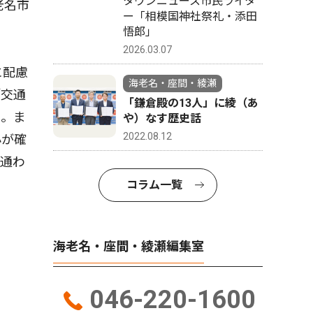
タウンニュース市民ライタ
老名市
ー「相模国神社祭礼・添田
悟郎」
2026.03.07
に配慮
海老名・座間・綾瀬
「交通
「鎌倉殿の13人」に綾（あ
る。ま
や）なす歴史話
2022.08.12
心が確
を通わ
コラム一覧
海老名・座間・綾瀬編集室
046-220-1600