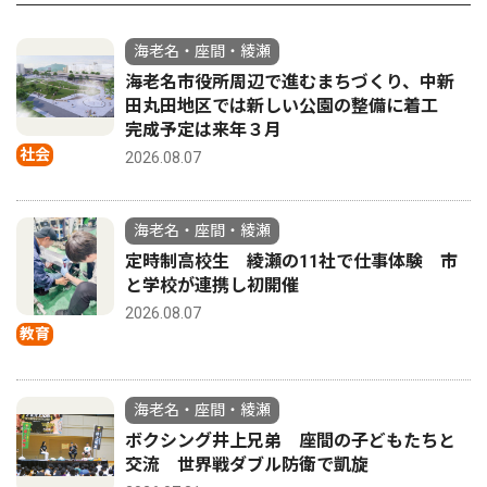
海老名・座間・綾瀬
海老名市役所周辺で進むまちづくり、中新
田丸田地区では新しい公園の整備に着工
完成予定は来年３月
社会
2026.08.07
海老名・座間・綾瀬
定時制高校生 綾瀬の11社で仕事体験 市
と学校が連携し初開催
2026.08.07
教育
海老名・座間・綾瀬
ボクシング井上兄弟 座間の子どもたちと
交流 世界戦ダブル防衛で凱旋