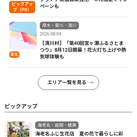
ピックアッ
ペーンも
プ（PR）
厚木・愛川・清川
2026.08.04
【清川村】「第40回宮ヶ瀬ふるさとま
つり」8月12日開幕！花火打ち上げや熱
文化
気球体験も
エリア一覧を見る
ピックアップ
海老名・座間・綾瀬
海老名ふじ生花店 夏の花で暮らしに彩