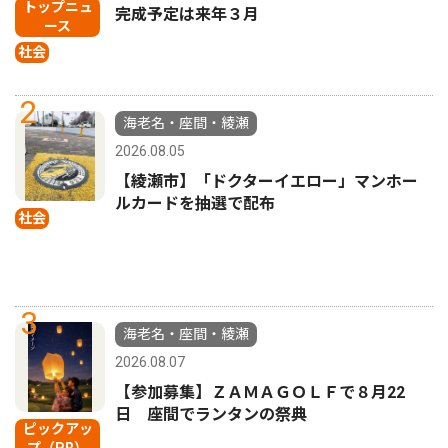
トップニュ
完成予定は来年３月
ース
社会
2
海老名・座間・綾瀬
2026.08.05
【綾瀬市】「ドクターイエロー」マンホー
ルカードを抽選で配布
社会
3
海老名・座間・綾瀬
2026.08.07
【参加募集】ＺＡＭＡＧＯＬＦで８月22
日 座間でランタンの祭典
ピックアッ
プ（PR）