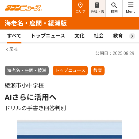
エリア
会社・IR
検索
Menu
海老名・座間・綾瀬版
すべて
トップニュース
文化
社会
教育
ス
戻る
公開日：2025.08.29
海老名・座間・綾瀬
トップニュース
教育
綾瀬市小中学校
AIさらに活用へ
ドリルの手書き回答判別