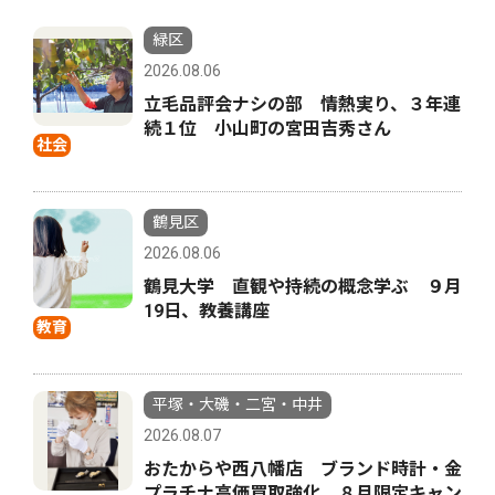
緑区
2026.08.06
立毛品評会ナシの部 情熱実り、３年連
続１位 小山町の宮田吉秀さん
社会
鶴見区
2026.08.06
鶴見大学 直観や持続の概念学ぶ ９月
19日、教養講座
教育
平塚・大磯・二宮・中井
2026.08.07
おたからや西八幡店 ブランド時計・金
プラチナ高価買取強化 ８月限定キャン