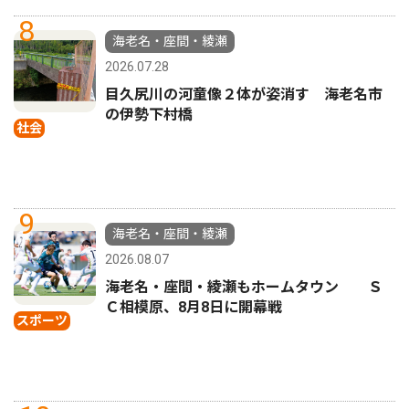
8
海老名・座間・綾瀬
2026.07.28
目久尻川の河童像２体が姿消す 海老名市
の伊勢下村橋
社会
9
海老名・座間・綾瀬
2026.08.07
海老名・座間・綾瀬もホームタウン Ｓ
Ｃ相模原、8月8日に開幕戦
スポーツ