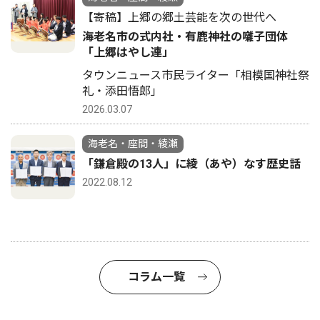
【寄稿】上郷の郷土芸能を次の世代へ
海老名市の式内社・有鹿神社の囃子団体
「上郷はやし連」
タウンニュース市民ライター「相模国神社祭
礼・添田悟郎」
2026.03.07
海老名・座間・綾瀬
「鎌倉殿の13人」に綾（あや）なす歴史話
2022.08.12
コラム一覧