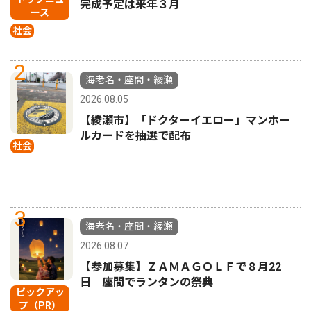
完成予定は来年３月
ース
社会
2
海老名・座間・綾瀬
2026.08.05
【綾瀬市】「ドクターイエロー」マンホー
ルカードを抽選で配布
社会
3
海老名・座間・綾瀬
2026.08.07
【参加募集】ＺＡＭＡＧＯＬＦで８月22
日 座間でランタンの祭典
ピックアッ
プ（PR）