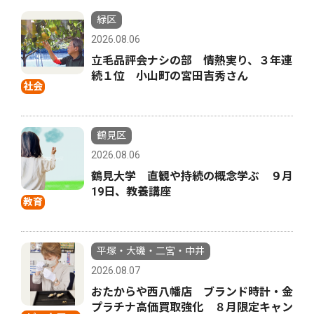
緑区
2026.08.06
立毛品評会ナシの部 情熱実り、３年連
続１位 小山町の宮田吉秀さん
社会
鶴見区
2026.08.06
鶴見大学 直観や持続の概念学ぶ ９月
19日、教養講座
教育
平塚・大磯・二宮・中井
2026.08.07
おたからや西八幡店 ブランド時計・金
プラチナ高価買取強化 ８月限定キャン