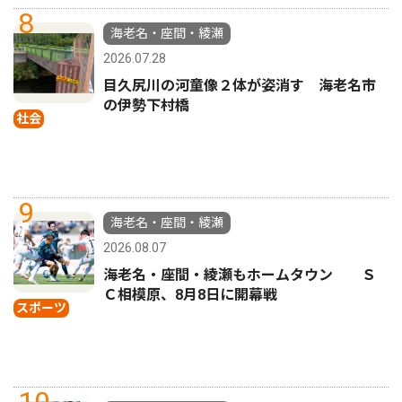
8
海老名・座間・綾瀬
2026.07.28
目久尻川の河童像２体が姿消す 海老名市
の伊勢下村橋
社会
9
海老名・座間・綾瀬
2026.08.07
海老名・座間・綾瀬もホームタウン Ｓ
Ｃ相模原、8月8日に開幕戦
スポーツ