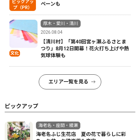
ピックアッ
ペーンも
プ（PR）
厚木・愛川・清川
2026.08.04
【清川村】「第40回宮ヶ瀬ふるさとま
つり」8月12日開幕！花火打ち上げや熱
文化
気球体験も
エリア一覧を見る
ピックアップ
海老名・座間・綾瀬
海老名ふじ生花店 夏の花で暮らしに彩