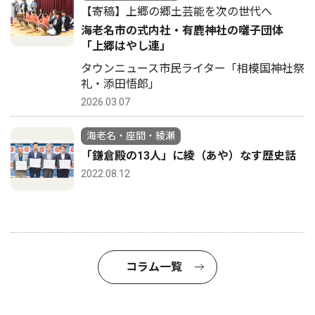
【寄稿】上郷の郷土芸能を次の世代へ
海老名市の式内社・有鹿神社の囃子団体
「上郷はやし連」
タウンニュース市民ライター「相模国神社祭
礼・添田悟郎」
2026.03.07
海老名・座間・綾瀬
「鎌倉殿の13人」に綾（あや）なす歴史話
2022.08.12
コラム一覧