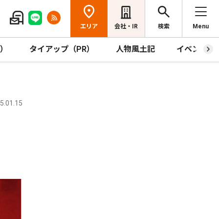
エリア
会社・IR
検索
Menu
R）
タイアップ（PR）
人物風土記
イベント
.01.15