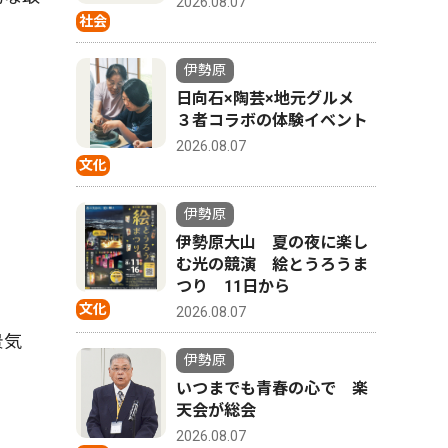
2026.08.07
社会
伊勢原
日向石×陶芸×地元グルメ
３者コラボの体験イベント
2026.08.07
文化
伊勢原
伊勢原大山 夏の夜に楽し
む光の競演 絵とうろうま
つり 11日から
文化
2026.08.07
景気
伊勢原
いつまでも青春の心で 楽
天会が総会
2026.08.07