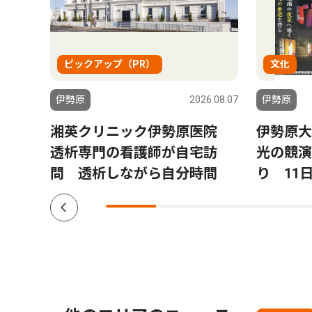
ピックアップ（PR）
文化
6.06.03
伊勢原
2026.08.07
伊勢原
湘英クリニック伊勢原医院
伊勢原大
透析専門の看護師が自宅訪
光の競演
問 透析しながら自分時間
り 11