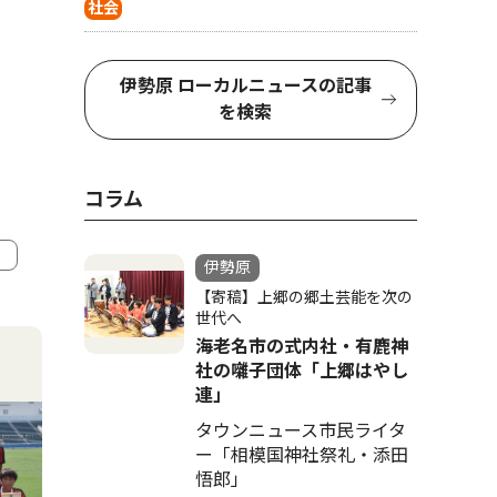
社会
伊勢原 ローカルニュースの記事
を検索
コラム
伊勢原
【寄稿】上郷の郷土芸能を次の
4
5
世代へ
海老名市の式内社・有鹿神
社の囃子団体「上郷はやし
連」
タウンニュース市民ライタ
ー「相模国神社祭礼・添田
悟郎」