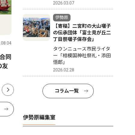
2026.03.07
伊勢原
【寄稿】二宮町の大山囃子
社会
トップニ
の伝承団体「富士見が丘二
丁目祭囃子保存会」
.08.04
伊勢原
2026.08.07
伊勢原
タウンニュース市民ライタ
ー「相模国神社祭礼・添田
合同
伊勢原市粟窪 キクラゲの出
伊勢原市
悟郎」
の友
荷最盛期 10月末まで続く
員派遣 
2026.02.28
定で
コラム一覧
伊勢原編集室