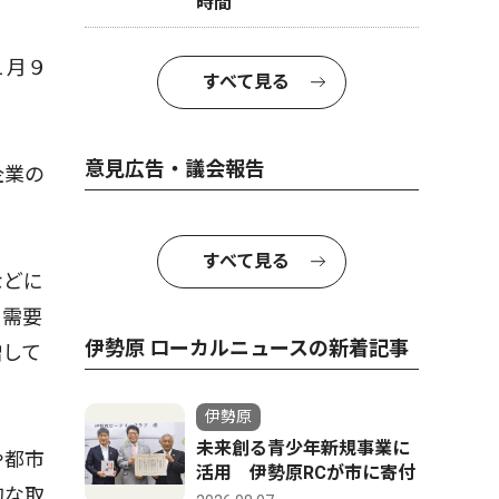
時間
１月９
すべて見る
意見広告・議会報告
企業の
すべて見る
などに
ド需要
伊勢原 ローカルニュースの新着記事
増して
伊勢原
未来創る青少年新規事業に
や都市
活用 伊勢原RCが市に寄付
的な取