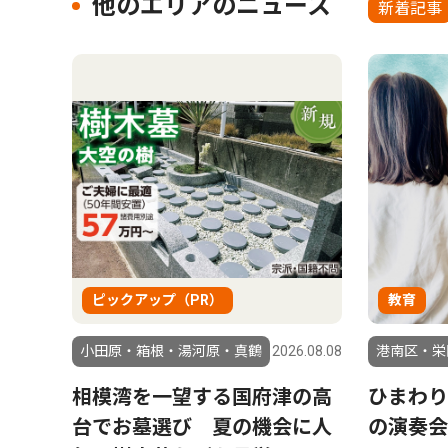
他のエリアのニュース
新着記事
ピックアップ（PR）
教育
小田原・箱根・湯河原・真鶴
2026.08.08
港南区・栄
相模湾を一望する国府津の高
ひまわ
台でお墓選び 夏の機会に人
の演奏会