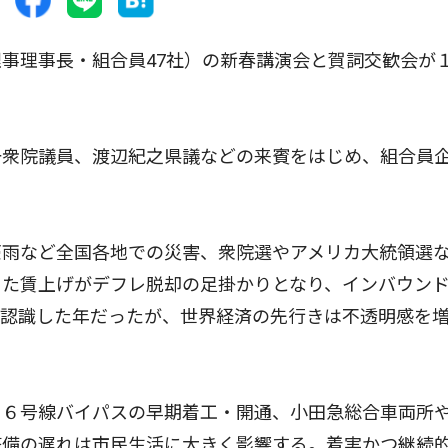
事理事長・組合員47社）の新春講演会と賀詞交歓会が
。
衆院議員、渡辺紀之県議などの来賓をはじめ、組合員
雨など全国各地での災害、衆院選やアメリカ大統領選
った賃上げがデフレ脱却の足掛かりとなり、インバウン
を認識した年だったが、世界経済の先行きは不透明感を
６号線バイパスの早期着工・開通、小田急総合車両所
整備の遅れは市民生活に大きく影響する。着実かつ継続