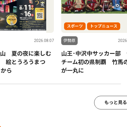
スポーツ
トップニュース
2026.08.07
伊勢原
2026
山 夏の夜に楽しむ
山王･中沢中サッカー部 
 絵とうろうまつ
チーム初の県制覇 竹馬
日から
が一丸に
もっと見る