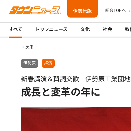
伊勢原版
総合TOPへ
すべて
トップニュース
文化
社会
教
戻る
伊勢原
経済
新春講演＆賀詞交歓 伊勢原工業団地
成長と変革の年に