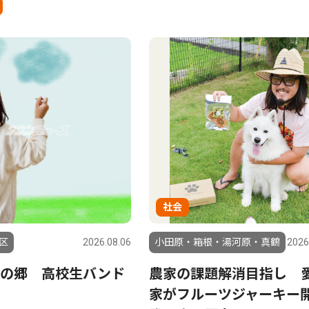
社会
区
2026.08.06
小田原・箱根・湯河原・真鶴
2026
りの郷 高校生バンド
農家の課題解消目指し 
家がフルーツジャーキー