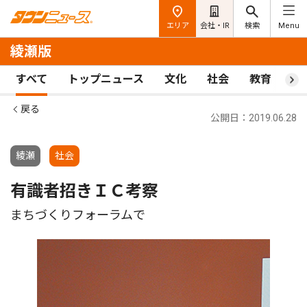
エリア
会社・IR
検索
Menu
綾瀬版
すべて
トップニュース
文化
社会
教育
ス
戻る
公開日：2019.06.28
綾瀬
社会
有識者招きＩＣ考察
まちづくりフォーラムで