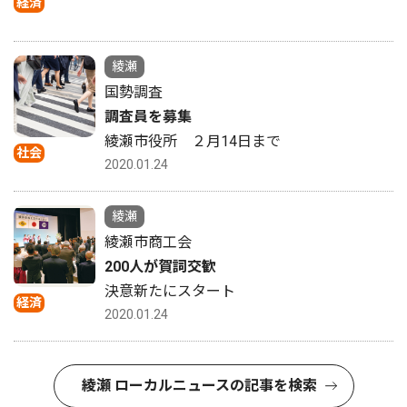
経済
綾瀬
国勢調査
調査員を募集
綾瀬市役所 ２月14日まで
社会
2020.01.24
綾瀬
綾瀬市商工会
200人が賀詞交歓
決意新たにスタート
経済
2020.01.24
綾瀬 ローカルニュースの記事を検索