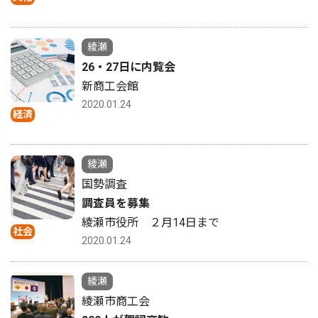
綾瀬
26・27日に内覧会
新商工会館
2020.01.24
経済
綾瀬
国勢調査
調査員を募集
綾瀬市役所 ２月14日まで
社会
2020.01.24
綾瀬
綾瀬市商工会