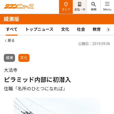
エリア
会社・IR
検索
Menu
綾瀬版
すべて
トップニュース
文化
社会
教育
ス
戻る
公開日：2019.09.06
綾瀬
文化
大法寺
ピラミッド内部に初潜入
住職「名所のひとつになれば」