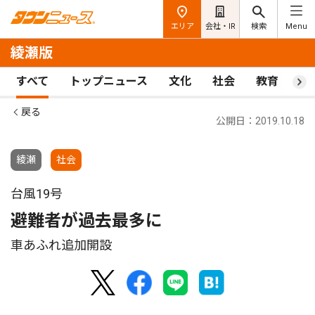
エリア
会社・IR
検索
Menu
綾瀬版
すべて
トップニュース
文化
社会
教育
ス
戻る
公開日：2019.10.18
綾瀬
社会
台風19号
避難者が過去最多に
車あふれ追加開設