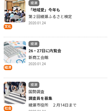
綾瀬
「地域愛」今年も
第２回綾瀬ふるさと検定
2020.01.24
文化
綾瀬
26・27日に内覧会
新商工会館
2020.01.24
経済
綾瀬
国勢調査
調査員を募集
綾瀬市役所 ２月14日まで
社会