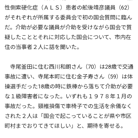
性側索硬化症（ＡＬＳ）患者の舩後靖彦議員（62）
がそれぞれが所属する委員会で初の国会質問に臨ん
だ。介助が必要な議員が介助を受けながら国会で質
疑したこととそれに対応した国会について、市内在
住の当事者２人に話を聞いた。
寺尾釜田に住む西川和朗さん（70）は28歳で交通
事故に遭い、寺尾本町に住む金子寿さん（59）は体
操選手だった18歳の時に鉄棒から落ちて介助が必要
な１級障害者になった。いずれも１９７８年１月の
事故だった。頸椎損傷で車椅子での生活を余儀なく
された２人は「国会で起こっていることが県や市区
町村までおりてきてほしい」と、期待を寄せる。