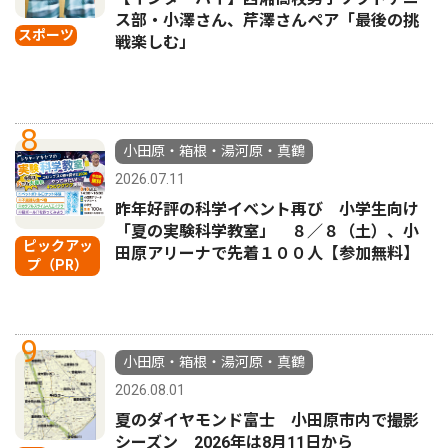
ス部・小澤さん、芹澤さんペア「最後の挑
スポーツ
戦楽しむ」
8
小田原・箱根・湯河原・真鶴
2026.07.11
昨年好評の科学イベント再び 小学生向け
「夏の実験科学教室」 ８／８（土）、小
ピックアッ
田原アリーナで先着１００人【参加無料】
プ（PR）
9
小田原・箱根・湯河原・真鶴
2026.08.01
夏のダイヤモンド富士 小田原市内で撮影
シーズン 2026年は8月11日から