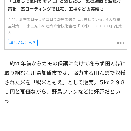
「日差しで室内が暑い…」と感じたら 窓の遮熱で酷暑対
策を 窓コーティングで住宅、工場などの実績も
昨今、夏季の日差しや西日で部屋の暑さに苦労している...そんな室
温対策に、小田原市の建築総合技術会社「（株）Ｔ・Ｔ・Ｏ」推奨
の...
詳しくはこちら
(PR)
約20年前からカモの保護に向けて冬みず田んぼに
取り組む石川県加賀市では、協力する田んぼで収穫
された米を「鴨米ともえ」として販売。５kg２９８
０円と高価ながら、野鳥ファンなどに好評だとい
う。