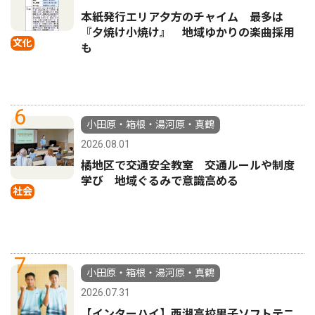
本紙発行エリア夕方のチャイム 最多は
『夕焼け小焼け』 地域ゆかりの楽曲採用
文化
も
6
小田原・箱根・湯河原・真鶴
2026.08.01
橘地区で交通安全教室 交通ルールや制度
学び 地域ぐるみで意識高める
社会
7
小田原・箱根・湯河原・真鶴
2026.07.31
【インターハイ】西湘高校男子ソフトテニ