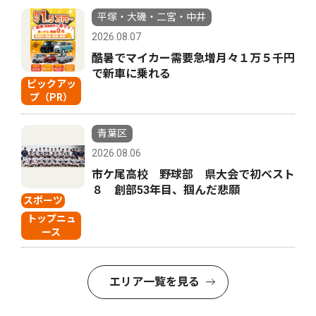
平塚・大磯・二宮・中井
2026.08.07
酷暑でマイカー需要急増月々１万５千円
で新車に乗れる
ピックアッ
プ（PR）
青葉区
2026.08.06
市ケ尾高校 野球部 県大会で初ベスト
８ 創部53年目、掴んだ悲願
スポーツ
トップニュ
ース
エリア一覧を見る