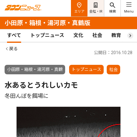
エリア
会社・IR
検索
Menu
小田原・箱根・湯河原・真鶴版
すべて
トップニュース
文化
社会
教育
ス
戻る
公開日：2016.10.28
小田原・箱根・湯河原・真鶴
トップニュース
社会
水あるとうれしいカモ
冬田んぼを餌場に