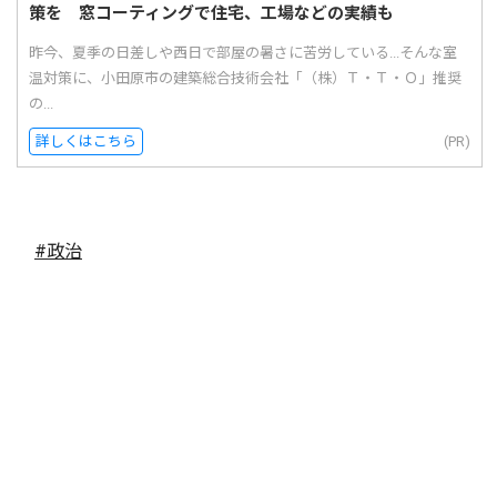
策を 窓コーティングで住宅、工場などの実績も
昨今、夏季の日差しや西日で部屋の暑さに苦労している...そんな室
温対策に、小田原市の建築総合技術会社「（株）Ｔ・Ｔ・Ｏ」推奨
の...
詳しくはこちら
(PR)
#政治