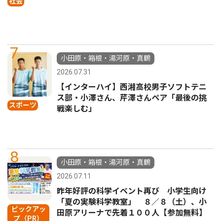
社会
7
小田原・箱根・湯河原・真鶴
2026.07.31
【インターハイ】西湘高校男子ソフトテニ
ス部・小澤さん、芹澤さんペア「最後の挑
スポーツ
戦楽しむ」
8
小田原・箱根・湯河原・真鶴
2026.07.11
昨年好評の科学イベント再び 小学生向け
「夏の実験科学教室」 ８／８（土）、小
ピックアッ
田原アリーナで先着１００人【参加無料】
プ（PR）