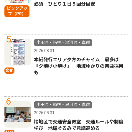
必須 ひとり１日５回分目安
ピックアッ
プ（PR）
5
小田原・箱根・湯河原・真鶴
2026.08.01
本紙発行エリア夕方のチャイム 最多は
『夕焼け小焼け』 地域ゆかりの楽曲採用
文化
も
6
小田原・箱根・湯河原・真鶴
2026.08.01
橘地区で交通安全教室 交通ルールや制度
学び 地域ぐるみで意識高める