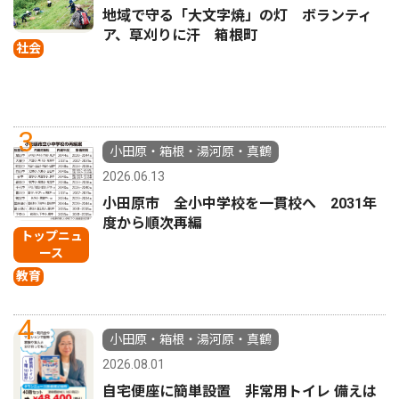
地域で守る「大文字焼」の灯 ボランティ
ア、草刈りに汗 箱根町
社会
3
小田原・箱根・湯河原・真鶴
2026.06.13
小田原市 全小中学校を一貫校へ 2031年
度から順次再編
トップニュ
ース
教育
4
小田原・箱根・湯河原・真鶴
2026.08.01
自宅便座に簡単設置 非常用トイレ 備えは