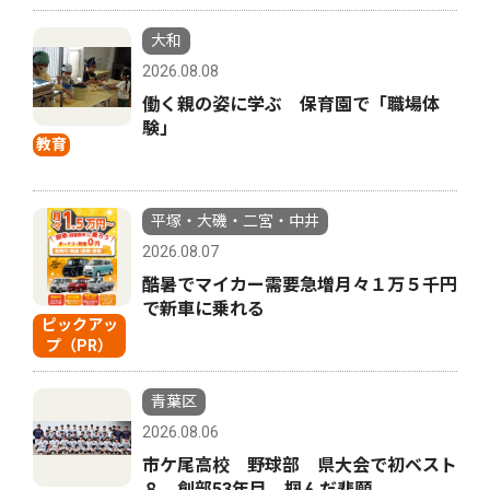
大和
2026.08.08
働く親の姿に学ぶ 保育園で「職場体
験」
教育
平塚・大磯・二宮・中井
2026.08.07
酷暑でマイカー需要急増月々１万５千円
で新車に乗れる
ピックアッ
プ（PR）
青葉区
2026.08.06
市ケ尾高校 野球部 県大会で初ベスト
８ 創部53年目、掴んだ悲願