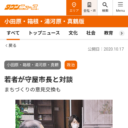
エリア
会社・IR
検索
Menu
小田原・箱根・湯河原・真鶴版
すべて
トップニュース
文化
社会
教育
ス
戻る
公開日：2020.10.17
小田原・箱根・湯河原・真鶴
政治
若者が守屋市長と対談
まちづくりの意見交換も