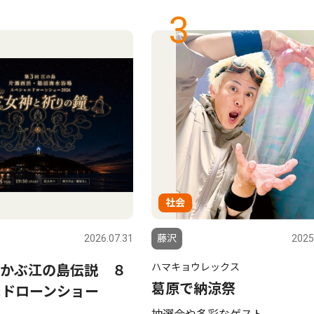
3
社会
2026.07.31
藤沢
2025
ハマキョウレックス
かぶ江の島伝説 ８
葛原で納涼祭
にドローンショー