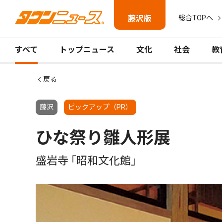
藤沢版
総合TOPへ
すべて
トップニュース
文化
社会
教
戻る
藤沢
ピックアップ（PR）
ひな祭り雛人形展
盛岩寺 ｢昭和文化館｣