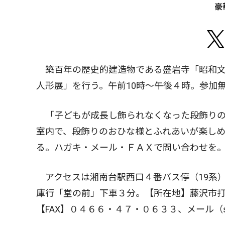
豪
築百年の歴史的建造物である盛岩寺「昭和文
人形展」を行う。午前10時〜午後４時。参加
「子どもが成長し飾られなくなった段飾りの
室内で、段飾りのおひな様とふれあいが楽しめ
る。ハガキ・メール・ＦＡＸで問い合わせを
アクセスは湘南台駅西口４番バス停（19系
庫行「堂の前」下車３分。【所在地】藤沢市
【FAX】０４６６・４７・０６３３、メール（seiganj