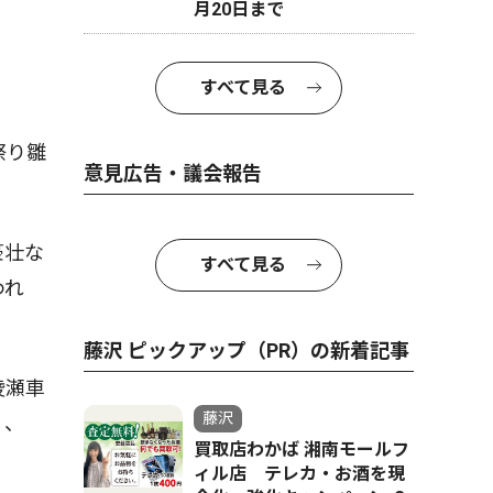
月20日まで
すべて見る
祭り雛
意見広告・議会報告
豪壮な
すべて見る
われ
藤沢 ピックアップ（PR）の新着記事
綾瀬車
藤沢
３、
買取店わかば 湘南モールフ
ィル店 テレカ・お酒を現