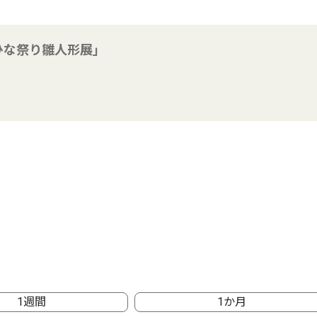
ひな祭り雛人形展」
1週間
1か月