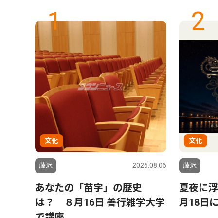
1
2
文化
文化
6.07.29
藤沢
2026.08.06
藤沢
５日
あなたの「苗字」の歴史
夏夜に浮
は？ ８月16日 善行雑学大学
月18日
で講座