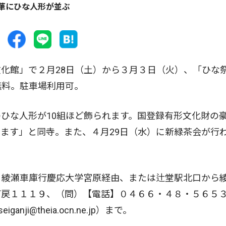
華にひな人形が並ぶ
化館」で２月28日（土）から３月３日（火）、「ひな
無料。駐車場利用可。
ひな人形が10組ほど飾られます。国登録有形文化財の
ます」と同寺。また、４月29日（水）に新緑茶会が行
。
）綾瀬車庫行慶応大学宮原経由、または辻堂駅北口から
打戻１１１９、（問）【電話】０４６６・４８・５６５
i@theia.ocn.ne.jp）まで。