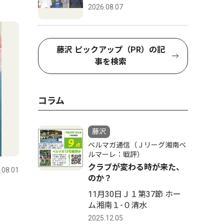
2026.08.07
4
5
藤沢 ピックアップ（PR）の記
事を検索
コラム
藤沢
経済
人物風土
ベルマガ通信（Ｊリーグ湘南ベ
ルマーレ：戦評）
クラブが変わる時が来た、
.08.01
藤沢
2024.06.28
藤沢
のか？
名店ビルなど３棟一体開発
中学軟式
11月30日Ｊ１第37節 ホー
２０２７年夏に営業終了
ム湘南１-０清水
の監督を
2025.12.05
ん 本町