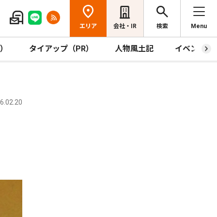
エリア
会社・IR
検索
Menu
R）
タイアップ（PR）
人物風土記
イベント
.02.20