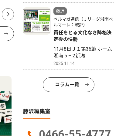
準備組合がテナントに説明
藤沢
ベルマガ通信（Ｊリーグ湘南ベ
ルマーレ：戦評）
責任をとる文化なき降格決
定後の快勝
11月8日Ｊ１第36節 ホーム
湘南 5 – 2新潟
2025.11.14
コラム一覧
藤沢編集室
0466-55-4777