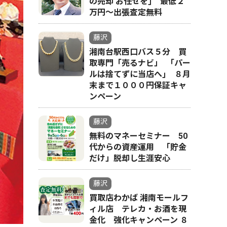
の売却 お任せを｣ 最低２
万円〜出張査定無料
藤沢
湘南台駅西口バス５分 買
取専門「売るナビ」 ｢パー
ルは捨てずに当店へ｣ ８月
末まで１０００円保証キャ
ンペーン
藤沢
無料のマネーセミナー 50
代からの資産運用 「貯金
だけ」脱却し生涯安心
藤沢
買取店わかば 湘南モールフ
ィル店 テレカ・お酒を現
金化 強化キャンペーン ８