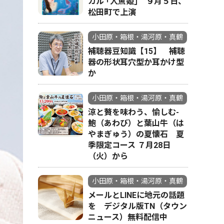
カル ｢人魚姫｣ ９月５日、
松田町で上演
小田原・箱根・湯河原・真鶴
補聴器豆知識【15】 補聴
器の形状耳穴型か耳かけ型
か
小田原・箱根・湯河原・真鶴
涼と贅を味わう、愉しむ-
鮑（あわび）と葉山牛（は
やまぎゅう）の夏懐石 夏
季限定コース ７月28日
（火）から
小田原・箱根・湯河原・真鶴
メールとLINEに地元の話題
を デジタル版TN（タウン
ニュース）無料配信中