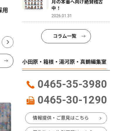
校へ 2031年度から順次再編
トイレ 
月の本番へ向け絶賛稽古
中！
採用
日５回分
2026.01.31
コラム一覧
小田原・箱根・湯河原・真鶴編集室
0465-35-3980
0465-30-1290
情報提供・ご意見はこちら