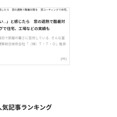
い…」と感じたら 窓の遮熱で酷暑対
グで住宅、工場などの実績も
日で部屋の暑さに苦労している...そんな室
建築総合技術会社「（株）Ｔ・Ｔ・Ｏ」推奨
(PR)
人気記事ランキング