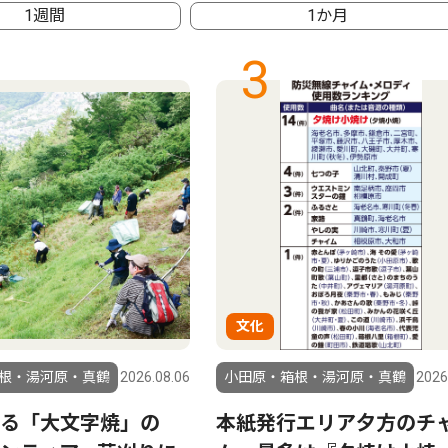
1週間
1か月
3
文化
根・湯河原・真鶴
2026.08.06
小田原・箱根・湯河原・真鶴
2026
る「大文字焼」の
本紙発行エリア夕方のチ