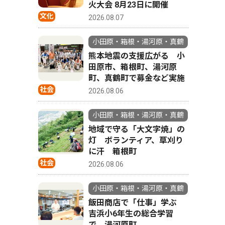
火大会 8月23日に開催
文化
2026.08.07
小田原・箱根・湯河原・真鶴
熊本地震の支援広がる 小
田原市、箱根町、湯河原
町、真鶴町で募金など実施
社会
2026.08.06
小田原・箱根・湯河原・真鶴
地域で守る「大文字焼」の
灯 ボランティア、草刈り
に汗 箱根町
社会
2026.08.06
小田原・箱根・湯河原・真鶴
飯田商店で「仕事」学ぶ
吉浜小6年生の総合学習
で 湯河原町