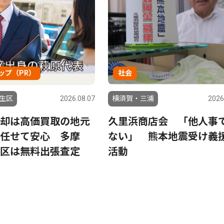
ップ（PR）
社会
生区
2026.08.07
横須賀・三浦
2026
却は高価買取の地元
久里浜商店会 「他人事
任せて安心 多摩
ない」 熊本地震受け義
区は無料出張査定
活動