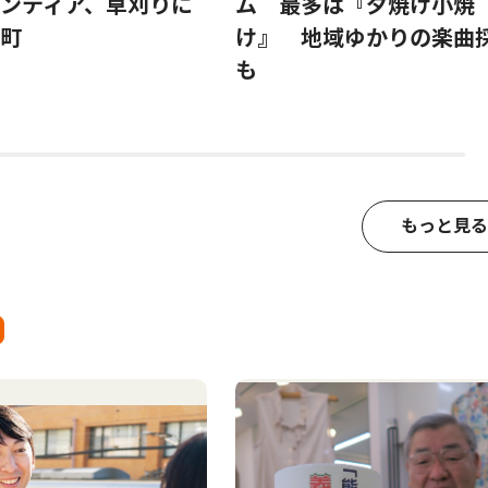
ンティア、草刈りに
ム 最多は『夕焼け小焼
町
け』 地域ゆかりの楽曲
も
もっと見る