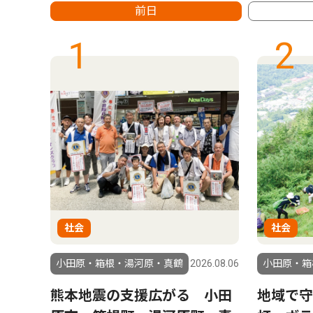
前日
1
2
社会
社会
6.07.11
小田原・箱根・湯河原・真鶴
2026.08.06
小田原・箱
再
熊本地震の支援広がる 小田
地域で守