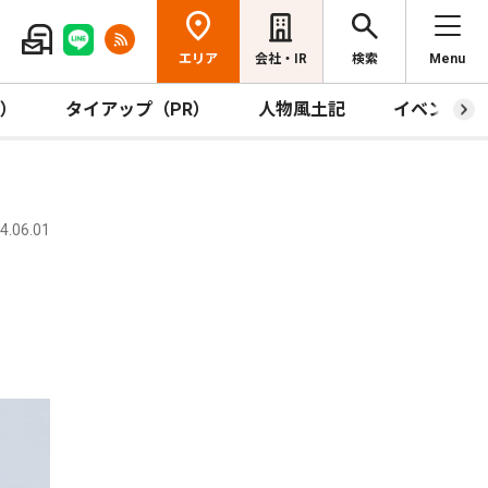
エリア
会社・IR
検索
Menu
R）
タイアップ（PR）
人物風土記
イベント
.06.01