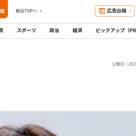
広告出稿
版
総合TOPへ
育
スポーツ
政治
経済
ピックアップ（P
公開日：2024