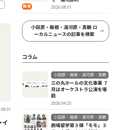
教育
2026.08.01
4
5
小田原・箱根・湯河原・真鶴 ロ
ーカルニュースの記事を検索
コラム
小田原・箱根・湯河原・真鶴
三の丸ホールの文化事業 ７
月はオーケストラ公演を堪
トップニュース
教育
ピックアッ
能
2026.04.25
.08.01
小田原・箱根・湯河原・真鶴
2026.06.13
小田原・箱
小田原・箱根・湯河原・真鶴
ャイ
小田原市 全小中学校を一貫
自宅便座
劇場留学第３弾「モモ」３