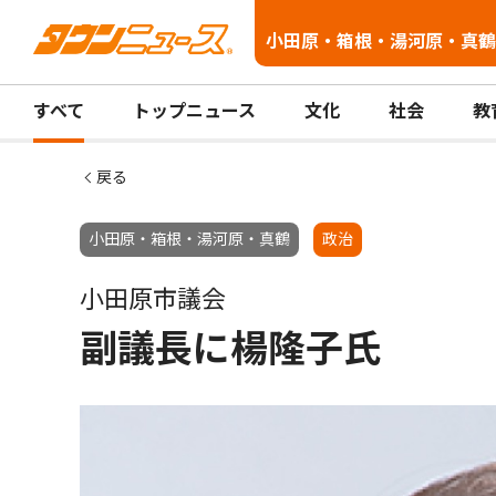
小田原・箱根・湯河原・真鶴
すべて
トップニュース
文化
社会
教
戻る
小田原・箱根・湯河原・真鶴
政治
小田原市議会
副議長に楊隆子氏