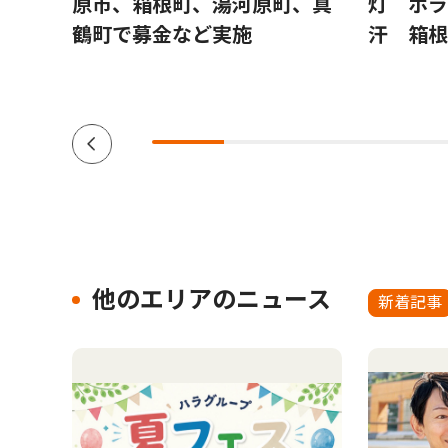
験科
原市、箱根町、湯河原町、真
灯 ボラ
、小
鶴町で募金など実施
汗 箱根
０人
他のエリアのニュース
新着記事