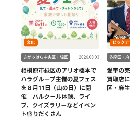
文化
ピックア
さがみはら中央区・緑区
2026.08.03
多摩区・麻
相模原市緑区のアリオ橋本で
愛車の売
ハラグループ主催の夏フェス
買取店に
を８月11日（山の日）に開
区・麻生
催 パルクール体験、ライ
ブ、クイズラリーなどイベン
ト盛りだくさん