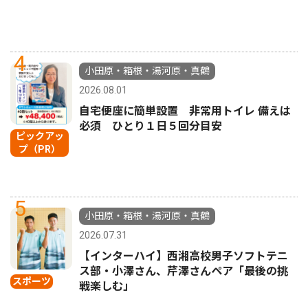
4
小田原・箱根・湯河原・真鶴
2026.08.01
自宅便座に簡単設置 非常用トイレ 備えは
必須 ひとり１日５回分目安
ピックアッ
プ（PR）
5
小田原・箱根・湯河原・真鶴
2026.07.31
【インターハイ】西湘高校男子ソフトテニ
ス部・小澤さん、芹澤さんペア「最後の挑
スポーツ
戦楽しむ」