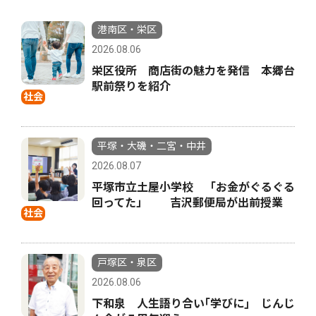
港南区・栄区
2026.08.06
栄区役所 商店街の魅力を発信 本郷台
駅前祭りを紹介
社会
平塚・大磯・二宮・中井
2026.08.07
平塚市立土屋小学校 「お金がぐるぐる
回ってた」 吉沢郵便局が出前授業
社会
戸塚区・泉区
2026.08.06
下和泉 人生語り合い｢学びに｣ じんじ