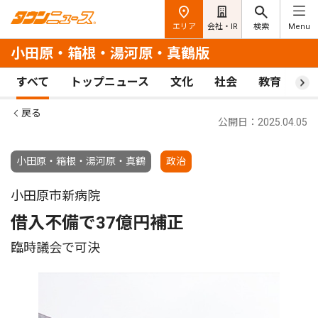
エリア
会社・IR
検索
Menu
小田原・箱根・湯河原・真鶴版
すべて
トップニュース
文化
社会
教育
ス
戻る
公開日：2025.04.05
小田原・箱根・湯河原・真鶴
政治
小田原市新病院
借入不備で37億円補正
臨時議会で可決