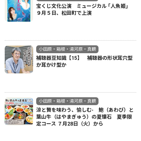
宝くじ文化公演 ミュージカル ｢人魚姫｣
９月５日、松田町で上演
小田原・箱根・湯河原・真鶴
補聴器豆知識【15】 補聴器の形状耳穴型
か耳かけ型か
小田原・箱根・湯河原・真鶴
涼と贅を味わう、愉しむ- 鮑（あわび）と
葉山牛（はやまぎゅう）の夏懐石 夏季限
定コース ７月28日（火）から