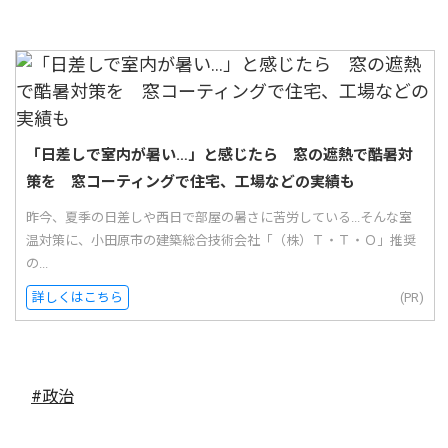
「日差しで室内が暑い…」と感じたら 窓の遮熱で酷暑対
策を 窓コーティングで住宅、工場などの実績も
昨今、夏季の日差しや西日で部屋の暑さに苦労している...そんな室
温対策に、小田原市の建築総合技術会社「（株）Ｔ・Ｔ・Ｏ」推奨
の...
詳しくはこちら
(PR)
#政治