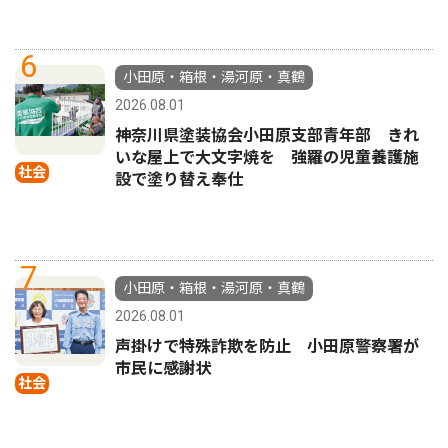
6
小田原・箱根・湯河原・真鶴
2026.08.01
神奈川県塗装協会小田原支部青年部 きれ
いな屋上で大文字焼を 強羅の児童養護施
社会
設で塗り替え奉仕
7
小田原・箱根・湯河原・真鶴
2026.08.01
声掛けで特殊詐欺を防止 小田原警察署が
市民に感謝状
社会