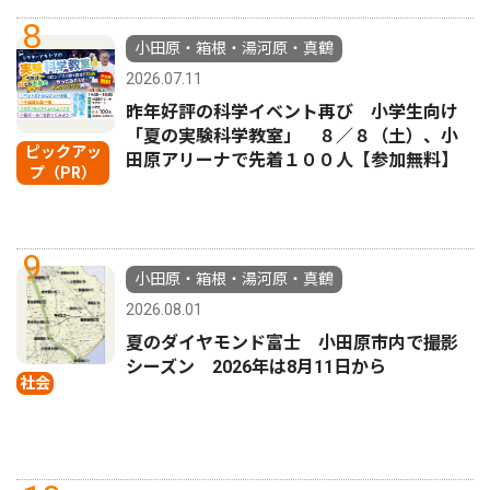
8
小田原・箱根・湯河原・真鶴
2026.07.11
昨年好評の科学イベント再び 小学生向け
「夏の実験科学教室」 ８／８（土）、小
ピックアッ
田原アリーナで先着１００人【参加無料】
プ（PR）
9
小田原・箱根・湯河原・真鶴
2026.08.01
夏のダイヤモンド富士 小田原市内で撮影
シーズン 2026年は8月11日から
社会