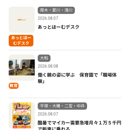
厚木・愛川・清川
2026.08.07
あっとほーむデスク
あっとほー
むデスク
大和
2026.08.08
働く親の姿に学ぶ 保育園で「職場体
験」
教育
平塚・大磯・二宮・中井
2026.08.07
酷暑でマイカー需要急増月々１万５千円
で新車に乗れる