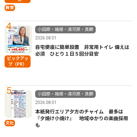
教育
4
小田原・箱根・湯河原・真鶴
2026.08.01
自宅便座に簡単設置 非常用トイレ 備えは
必須 ひとり１日５回分目安
ピックアッ
プ（PR）
5
小田原・箱根・湯河原・真鶴
2026.08.01
本紙発行エリア夕方のチャイム 最多は
『夕焼け小焼け』 地域ゆかりの楽曲採用
文化
も