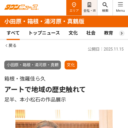
エリア
会社・IR
検索
Menu
小田原・箱根・湯河原・真鶴版
すべて
トップニュース
文化
社会
教育
ス
戻る
公開日：2025.11.15
小田原・箱根・湯河原・真鶴
文化
箱根・強羅佳ら久
アートで地域の歴史触れて
足半、本小松石の作品展示