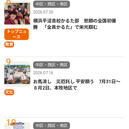
8
中区・西区・南区
2026.07.30
横浜平沼高校かるた部 悲願の全国初優
勝 「全員かるた」で栄光掴む
トップニュ
ース
教育
9
中区・西区・南区
2026.07.16
お馬流し 災厄託し 平安願う 7月31日〜
８月2日、本牧地区で
文化
10
中区・西区・南区