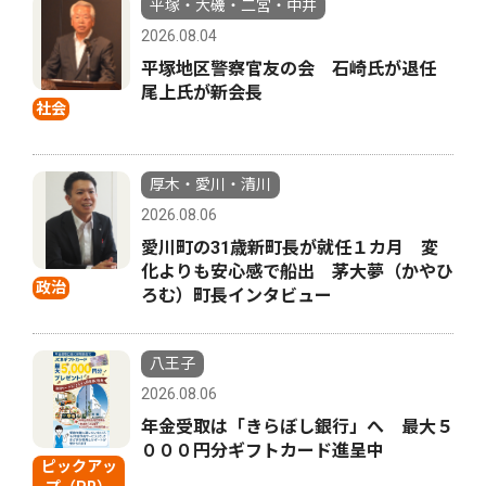
平塚・大磯・二宮・中井
2026.08.04
平塚地区警察官友の会 石崎氏が退任
尾上氏が新会長
社会
厚木・愛川・清川
2026.08.06
愛川町の31歳新町長が就任１カ月 変
化よりも安心感で船出 茅大夢（かやひ
政治
ろむ）町長インタビュー
八王子
2026.08.06
年金受取は「きらぼし銀行」へ 最大５
０００円分ギフトカード進呈中
ピックアッ