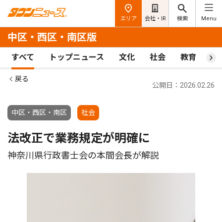
エリア
会社・IR
検索
Menu
中区・西区・南区版
すべて
トップニュース
文化
社会
教育
ス
戻る
公開日：2026.02.26
中区・西区・南区
社会
法改正で業務規定が明確に
神奈川県行政書士会の本間会長が解説