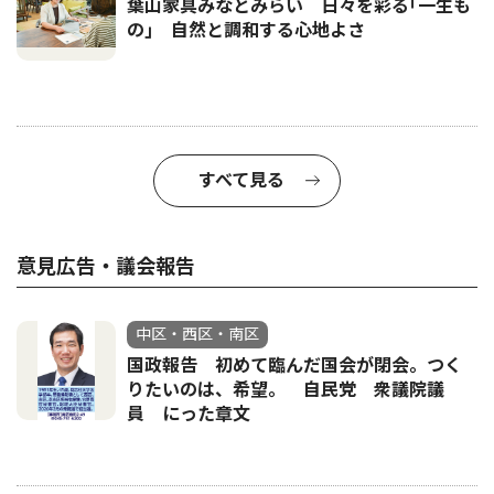
葉山家具みなとみらい 日々を彩る｢一生も
の｣ 自然と調和する心地よさ
すべて見る
意見広告・議会報告
中区・西区・南区
国政報告 初めて臨んだ国会が閉会。つく
りたいのは、希望。 自民党 衆議院議
員 にった章文