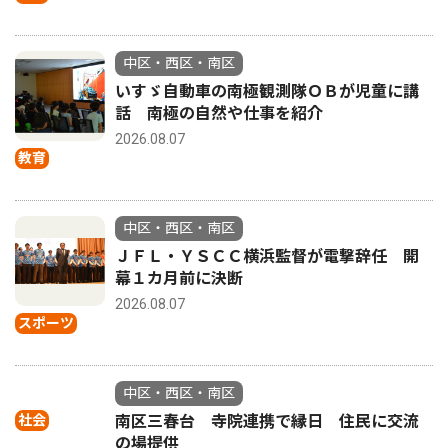
中区・西区・南区
いすゞ自動車の南極観測隊ＯＢが児童に講
話 南極の自然や仕事を紹介
2026.08.07
教育
中区・西区・南区
ＪＦＬ・ＹＳＣＣ横浜監督が電撃辞任 開
幕１カ月前に決断
2026.08.07
スポーツ
中区・西区・南区
社会
南区三春台 寺院連携で縁日 住民に交流
の場提供