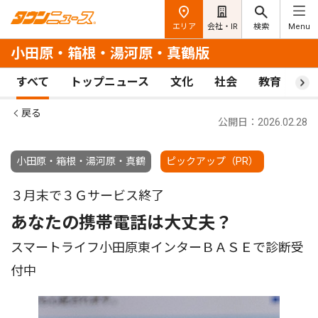
エリア
会社・IR
検索
Menu
小田原・箱根・湯河原・真鶴版
すべて
トップニュース
文化
社会
教育
ス
戻る
公開日：2026.02.28
小田原・箱根・湯河原・真鶴
ピックアップ（PR）
３月末で３Ｇサービス終了
あなたの携帯電話は大丈夫？
スマートライフ小田原東インターＢＡＳＥで診断受
付中