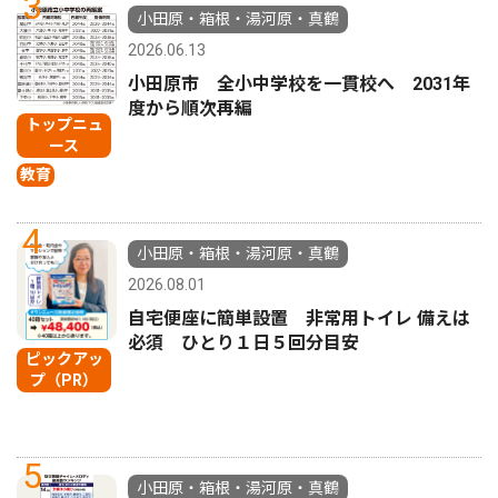
3
小田原・箱根・湯河原・真鶴
2026.06.13
小田原市 全小中学校を一貫校へ 2031年
度から順次再編
トップニュ
ース
教育
4
小田原・箱根・湯河原・真鶴
2026.08.01
自宅便座に簡単設置 非常用トイレ 備えは
必須 ひとり１日５回分目安
ピックアッ
プ（PR）
5
小田原・箱根・湯河原・真鶴