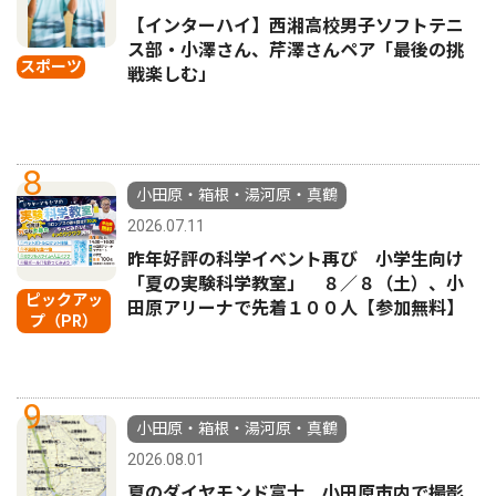
【インターハイ】西湘高校男子ソフトテニ
ス部・小澤さん、芹澤さんペア「最後の挑
スポーツ
戦楽しむ」
8
小田原・箱根・湯河原・真鶴
2026.07.11
昨年好評の科学イベント再び 小学生向け
「夏の実験科学教室」 ８／８（土）、小
ピックアッ
田原アリーナで先着１００人【参加無料】
プ（PR）
9
小田原・箱根・湯河原・真鶴
2026.08.01
夏のダイヤモンド富士 小田原市内で撮影