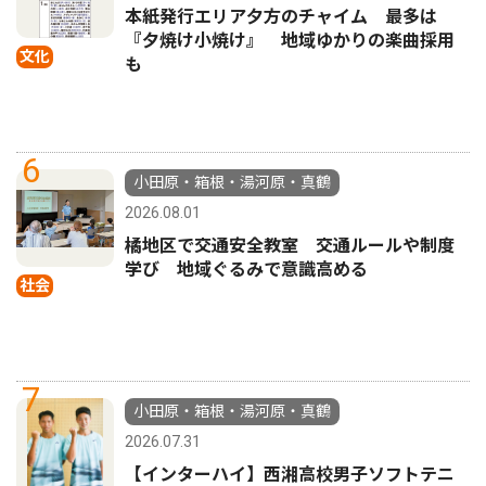
本紙発行エリア夕方のチャイム 最多は
『夕焼け小焼け』 地域ゆかりの楽曲採用
文化
も
6
小田原・箱根・湯河原・真鶴
2026.08.01
橘地区で交通安全教室 交通ルールや制度
学び 地域ぐるみで意識高める
社会
7
小田原・箱根・湯河原・真鶴
2026.07.31
【インターハイ】西湘高校男子ソフトテニ