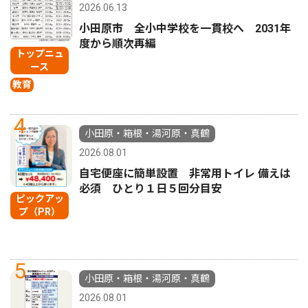
2026.06.13
小田原市 全小中学校を一貫校へ 2031年
度から順次再編
トップニュ
ース
教育
4
小田原・箱根・湯河原・真鶴
2026.08.01
自宅便座に簡単設置 非常用トイレ 備えは
必須 ひとり１日５回分目安
ピックアッ
プ（PR）
5
小田原・箱根・湯河原・真鶴
2026.08.01