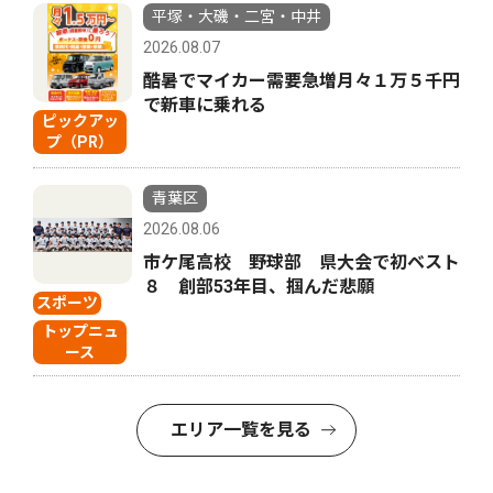
平塚・大磯・二宮・中井
2026.08.07
酷暑でマイカー需要急増月々１万５千円
で新車に乗れる
ピックアッ
プ（PR）
青葉区
2026.08.06
市ケ尾高校 野球部 県大会で初ベスト
８ 創部53年目、掴んだ悲願
スポーツ
トップニュ
ース
エリア一覧を見る