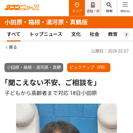
エリア
会社・IR
検索
Menu
小田原・箱根・湯河原・真鶴版
すべて
トップニュース
文化
社会
教育
ス
戻る
公開日：2026.02.07
小田原・箱根・湯河原・真鶴
ピックアップ（PR）
｢聞こえない不安、ご相談を｣
子どもから高齢者まで対応 18日小田原