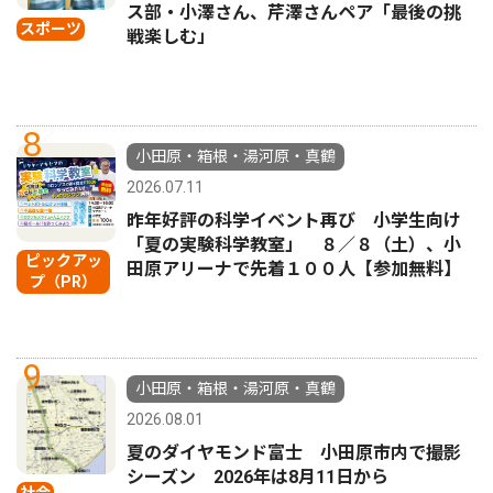
ス部・小澤さん、芹澤さんペア「最後の挑
スポーツ
戦楽しむ」
8
小田原・箱根・湯河原・真鶴
2026.07.11
昨年好評の科学イベント再び 小学生向け
「夏の実験科学教室」 ８／８（土）、小
ピックアッ
田原アリーナで先着１００人【参加無料】
プ（PR）
9
小田原・箱根・湯河原・真鶴
2026.08.01
夏のダイヤモンド富士 小田原市内で撮影
シーズン 2026年は8月11日から