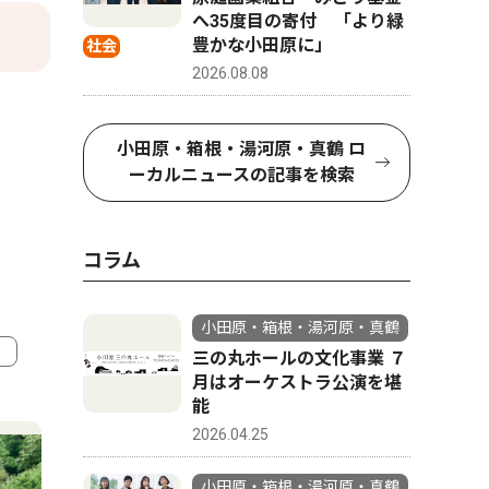
へ35度目の寄付 「より緑
豊かな小田原に」
社会
2026.08.08
小田原・箱根・湯河原・真鶴 ロ
ーカルニュースの記事を検索
コラム
小田原・箱根・湯河原・真鶴
三の丸ホールの文化事業 ７
月はオーケストラ公演を堪
4
5
能
2026.04.25
小田原・箱根・湯河原・真鶴