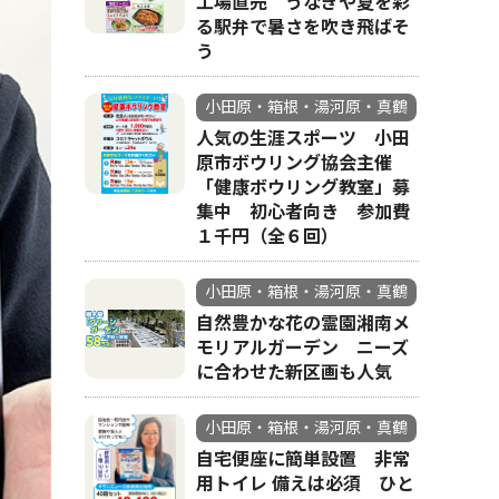
工場直売 うなぎや夏を彩
る駅弁で暑さを吹き飛ばそ
う
小田原・箱根・湯河原・真鶴
人気の生涯スポーツ 小田
原市ボウリング協会主催
「健康ボウリング教室」募
集中 初心者向き 参加費
１千円（全６回）
小田原・箱根・湯河原・真鶴
自然豊かな花の霊園湘南メ
モリアルガーデン ニーズ
に合わせた新区画も人気
小田原・箱根・湯河原・真鶴
自宅便座に簡単設置 非常
用トイレ 備えは必須 ひと