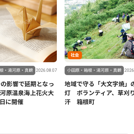
社会
根・湯河原・真鶴
2026.08.07
小田原・箱根・湯河原・真鶴
2026
号の影響で延期となっ
地域で守る「大文字焼」
河原温泉海上花火大
灯 ボランティア、草刈
23日に開催
汗 箱根町