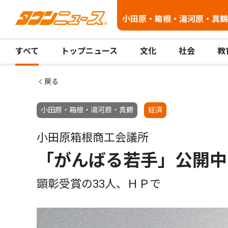
小田原・箱根・湯河原・真鶴
すべて
トップニュース
文化
社会
教
戻る
小田原・箱根・湯河原・真鶴
経済
小田原箱根商工会議所
「がんばる若手」公開中
顕彰受賞の33人、ＨＰで