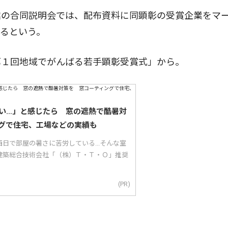
の合同説明会では、配布資料に同顕彰の受賞企業をマ
るという。
１回地域でがんばる若手顕彰受賞式」から。
い…」と感じたら 窓の遮熱で酷暑対
グで住宅、工場などの実績も
日で部屋の暑さに苦労している...そんな室
建築総合技術会社「（株）Ｔ・Ｔ・Ｏ」推奨
(PR)