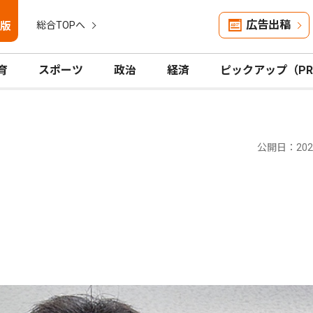
広告出稿
版
総合TOPへ
育
スポーツ
政治
経済
ピックアップ（P
公開日：2026