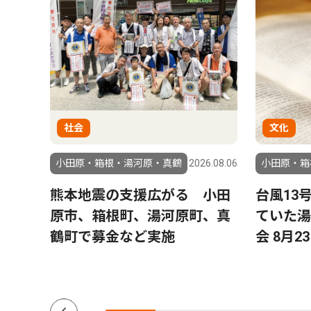
社会
文化
2.01.14
小田原・箱根・湯河原・真鶴
2026.08.06
小田原・箱
松坂桃
熊本地震の支援広がる 小田
台風13
原市、箱根町、湯河原町、真
ていた湯
鶴町で募金など実施
会 8月