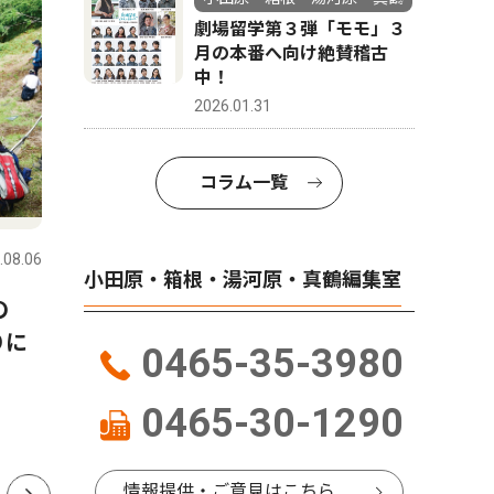
劇場留学第３弾「モモ」３
月の本番へ向け絶賛稽古
中！
2026.01.31
コラム一覧
トップニュース
教育
ピックアッ
.08.06
小田原・箱根・湯河原・真鶴
2026.06.13
小田原・箱
小田原・箱根・湯河原・真鶴編集室
の
小田原市 全小中学校を一貫
自宅便座
りに
校へ 2031年度から順次再編
トイレ 
0465-35-3980
日５回分
0465-30-1290
情報提供・ご意見はこちら