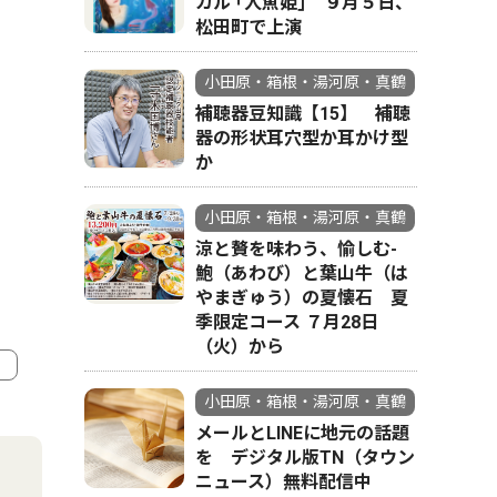
カル ｢人魚姫｣ ９月５日、
松田町で上演
小田原・箱根・湯河原・真鶴
補聴器豆知識【15】 補聴
器の形状耳穴型か耳かけ型
か
小田原・箱根・湯河原・真鶴
涼と贅を味わう、愉しむ-
鮑（あわび）と葉山牛（は
やまぎゅう）の夏懐石 夏
季限定コース ７月28日
（火）から
小田原・箱根・湯河原・真鶴
4
5
メールとLINEに地元の話題
を デジタル版TN（タウン
ニュース）無料配信中