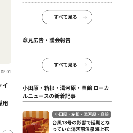
すべて見る
意見広告・議会報告
トップニュース
教育
ピックアッ
すべて見る
.08.01
小田原・箱根・湯河原・真鶴
2026.06.13
小田原・箱
ャイ
小田原市 全小中学校を一貫
自宅便座
小田原・箱根・湯河原・真鶴 ローカ
校へ 2031年度から順次再編
トイレ 
ルニュースの新着記事
採用
日５回分
小田原・箱根・湯河原・真鶴
台風13号の影響で延期とな
っていた湯河原温泉海上花