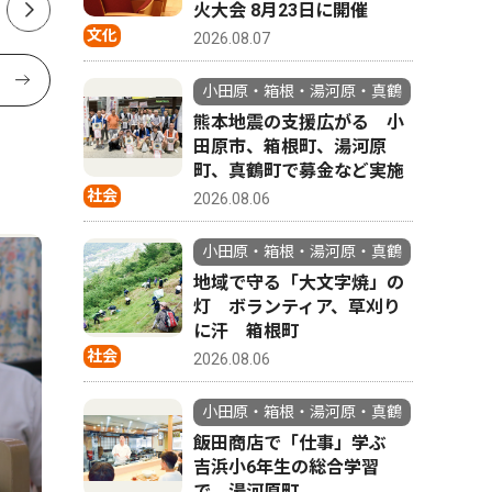
火大会 8月23日に開催
文化
2026.08.07
小田原・箱根・湯河原・真鶴
熊本地震の支援広がる 小
田原市、箱根町、湯河原
町、真鶴町で募金など実施
社会
2026.08.06
小田原・箱根・湯河原・真鶴
地域で守る「大文字焼」の
灯 ボランティア、草刈り
に汗 箱根町
社会
2026.08.06
小田原・箱根・湯河原・真鶴
飯田商店で「仕事」学ぶ
吉浜小6年生の総合学習
で 湯河原町