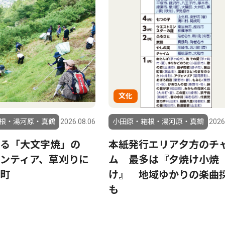
文化
根・湯河原・真鶴
2026.08.06
小田原・箱根・湯河原・真鶴
2026
る「大文字焼」の
本紙発行エリア夕方のチ
ンティア、草刈りに
ム 最多は『夕焼け小焼
町
け』 地域ゆかりの楽曲
も