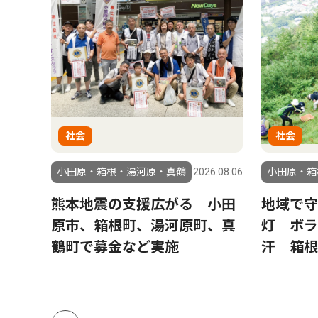
社会
社会
6.07.11
小田原・箱根・湯河原・真鶴
2026.08.06
小田原・箱
再
熊本地震の支援広がる 小田
地域で守
験科
原市、箱根町、湯河原町、真
灯 ボラ
、小
鶴町で募金など実施
汗 箱根
０人