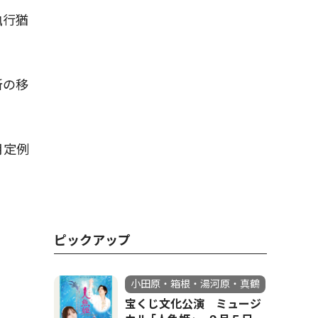
執行猶
所の移
月定例
ピックアップ
小田原・箱根・湯河原・真鶴
宝くじ文化公演 ミュージ