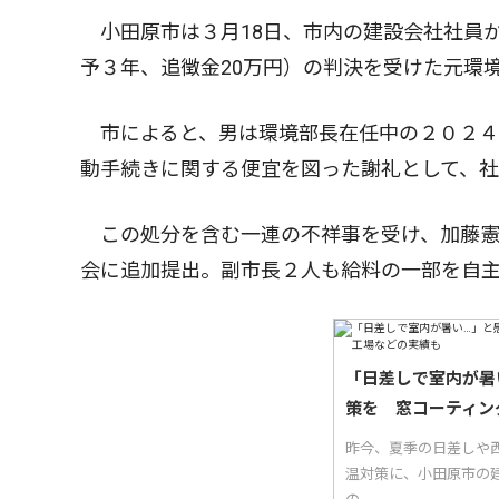
小田原市は３月18日、市内の建設会社社員
予３年、追徴金20万円）の判決を受けた元環
市によると、男は環境部長在任中の２０２４
動手続きに関する便宜を図った謝礼として、社
この処分を含む一連の不祥事を受け、加藤憲
会に追加提出。副市長２人も給料の一部を自
「日差しで室内が暑
策を 窓コーティン
昨今、夏季の日差しや西
温対策に、小田原市の