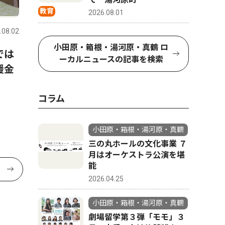
教育
2026.08.01
.08.02
小田原・箱根・湯河原・真鶴 ロ
では
ーカルニュースの記事を検索
援金
コラム
小田原・箱根・湯河原・真鶴
三の丸ホールの文化事業 ７
月はオーケストラ公演を堪
能
2026.04.25
小田原・箱根・湯河原・真鶴
劇場留学第３弾「モモ」３