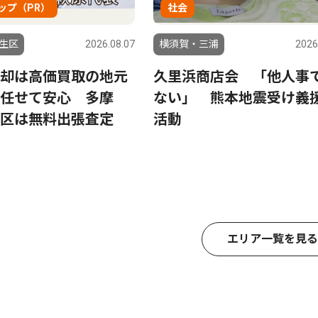
ップ（PR）
社会
生区
2026.08.07
横須賀・三浦
2026
却は高価買取の地元
久里浜商店会 「他人事
任せて安心 多摩
ない」 熊本地震受け義
区は無料出張査定
活動
エリア一覧を見る