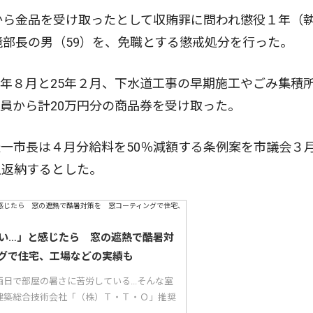
から金品を受け取ったとして収賄罪に問われ懲役１年（
境部長の男（59）を、免職とする懲戒処分を行った。
年８月と25年２月、下水道工事の早期施工やごみ集積
員から計20万円分の商品券を受け取った。
一市長は４月分給料を50％減額する条例案を市議会３
主返納するとした。
い…」と感じたら 窓の遮熱で酷暑対
グで住宅、工場などの実績も
日で部屋の暑さに苦労している...そんな室
建築総合技術会社「（株）Ｔ・Ｔ・Ｏ」推奨