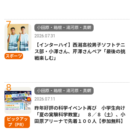
7
小田原・箱根・湯河原・真鶴
2026.07.31
【インターハイ】西湘高校男子ソフトテニ
ス部・小澤さん、芹澤さんペア「最後の挑
スポーツ
戦楽しむ」
8
小田原・箱根・湯河原・真鶴
2026.07.11
昨年好評の科学イベント再び 小学生向け
「夏の実験科学教室」 ８／８（土）、小
ピックアッ
田原アリーナで先着１００人【参加無料】
プ（PR）