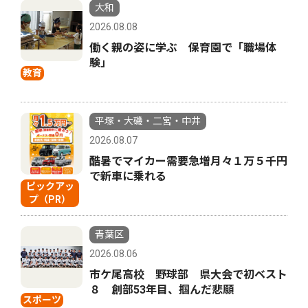
大和
2026.08.08
働く親の姿に学ぶ 保育園で「職場体
験」
教育
平塚・大磯・二宮・中井
2026.08.07
酷暑でマイカー需要急増月々１万５千円
で新車に乗れる
ピックアッ
プ（PR）
青葉区
2026.08.06
市ケ尾高校 野球部 県大会で初ベスト
８ 創部53年目、掴んだ悲願
スポーツ