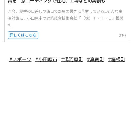
策を 窓コーティングで住宅、工場などの実績も
昨今、夏季の日差しや西日で部屋の暑さに苦労している...そんな室
温対策に、小田原市の建築総合技術会社「（株）Ｔ・Ｔ・Ｏ」推奨
の...
詳しくはこちら
(PR)
#スポーツ
#小田原市
#湯河原町
#真鶴町
#箱根町