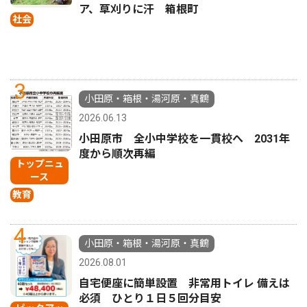
ア、草刈りに汗 箱根町
社会
3
小田原・箱根・湯河原・真鶴
2026.06.13
小田原市 全小中学校を一貫校へ 2031年
度から順次再編
トップニュ
ース
教育
4
小田原・箱根・湯河原・真鶴
2026.08.01
自宅便座に簡単設置 非常用トイレ 備えは
必須 ひとり１日５回分目安