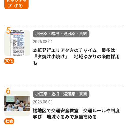
ピックアッ
プ（PR）
5
小田原・箱根・湯河原・真鶴
2026.08.01
本紙発行エリア夕方のチャイム 最多は
『夕焼け小焼け』 地域ゆかりの楽曲採用
文化
も
6
小田原・箱根・湯河原・真鶴
2026.08.01
橘地区で交通安全教室 交通ルールや制度
学び 地域ぐるみで意識高める
社会