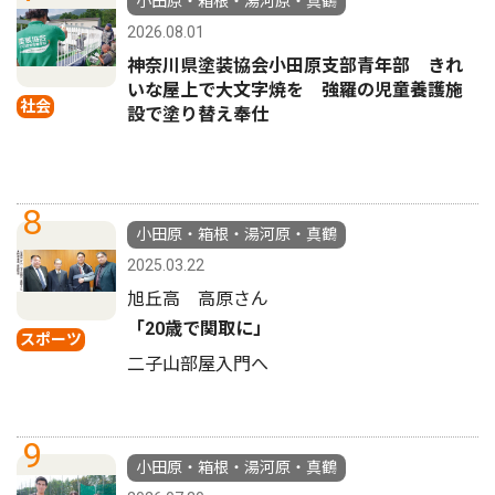
小田原・箱根・湯河原・真鶴
2026.08.01
神奈川県塗装協会小田原支部青年部 きれ
いな屋上で大文字焼を 強羅の児童養護施
社会
設で塗り替え奉仕
8
小田原・箱根・湯河原・真鶴
2025.03.22
旭丘高 高原さん
「20歳で関取に」
スポーツ
二子山部屋入門へ
9
小田原・箱根・湯河原・真鶴