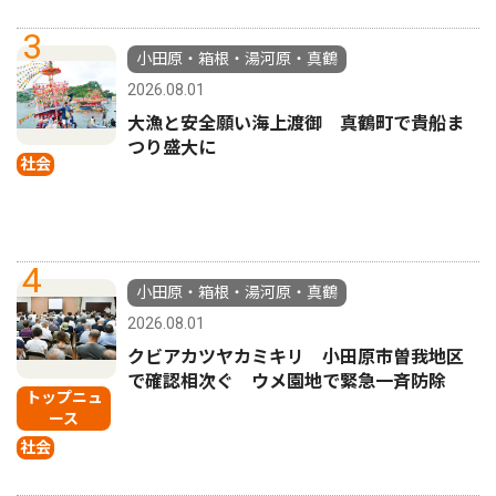
3
小田原・箱根・湯河原・真鶴
2026.08.01
大漁と安全願い海上渡御 真鶴町で貴船ま
つり盛大に
社会
4
小田原・箱根・湯河原・真鶴
2026.08.01
クビアカツヤカミキリ 小田原市曽我地区
で確認相次ぐ ウメ園地で緊急一斉防除
トップニュ
ース
社会