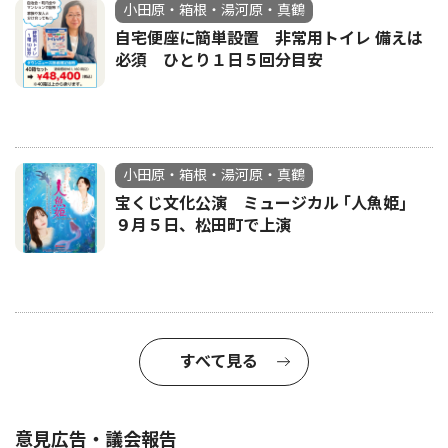
小田原・箱根・湯河原・真鶴
自宅便座に簡単設置 非常用トイレ 備えは
必須 ひとり１日５回分目安
小田原・箱根・湯河原・真鶴
宝くじ文化公演 ミュージカル ｢人魚姫｣
９月５日、松田町で上演
すべて見る
意見広告・議会報告