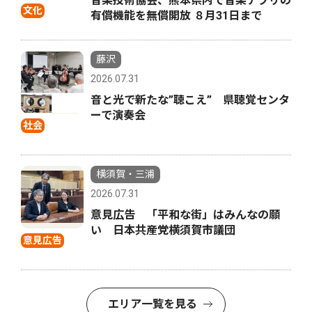
音楽技術協会、熊本県内で音楽アプリの
文化
有償機能を無償開放 ８月31日まで
藤沢
2026.07.31
音と光で新たな”聴こえ” 県聴覚センタ
ーで演奏会
社会
横須賀・三浦
2026.07.31
意見広告 「平和な街」はみんなの願
い 日本共産党横須賀市議団
意見広告
エリア一覧を見る