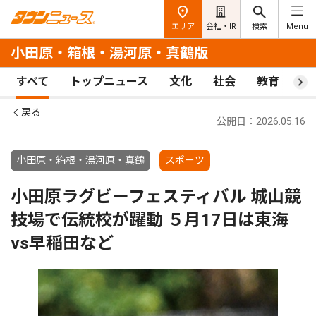
エリア
会社・IR
検索
Menu
小田原・箱根・湯河原・真鶴版
すべて
トップニュース
文化
社会
教育
ス
戻る
公開日：2026.05.16
小田原・箱根・湯河原・真鶴
スポーツ
小田原ラグビーフェスティバル 城山競
技場で伝統校が躍動 ５月17日は東海
vs早稲田など