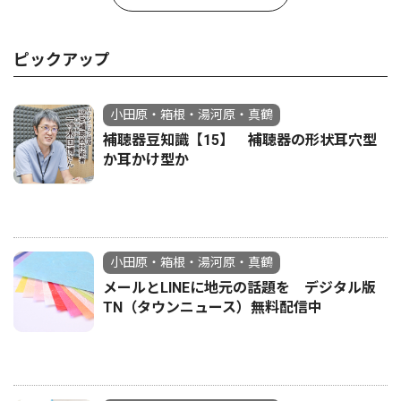
ピックアップ
小田原・箱根・湯河原・真鶴
補聴器豆知識【15】 補聴器の形状耳穴型
か耳かけ型か
小田原・箱根・湯河原・真鶴
メールとLINEに地元の話題を デジタル版
TN（タウンニュース）無料配信中