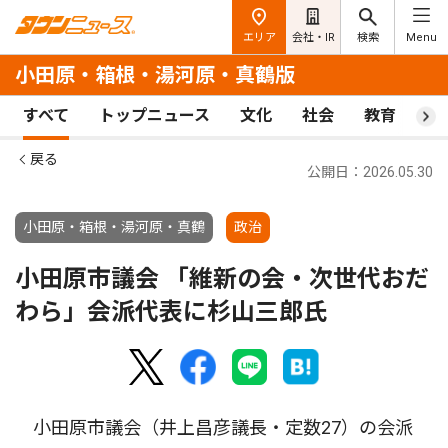
エリア
会社・IR
検索
Menu
小田原・箱根・湯河原・真鶴版
すべて
トップニュース
文化
社会
教育
ス
戻る
公開日：2026.05.30
小田原・箱根・湯河原・真鶴
政治
小田原市議会 「維新の会・次世代おだ
わら」会派代表に杉山三郎氏
小田原市議会（井上昌彦議長・定数27）の会派