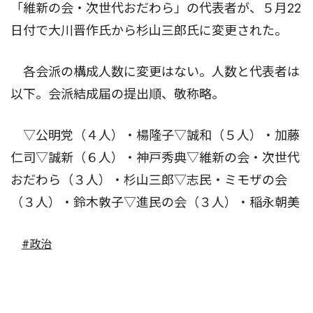
「維新の会・次世代おだわら」の代表者が、５月22
日付で大川晋作氏から杉山三郎氏に変更された。
各会派の構成人数に変更はない。人数と代表者は
以下。会派結成届の提出順、敬称略。
▽公明党（４人）・楊隆子▽誠和（５人）・加藤
仁司▽誠新（６人）・神戸秀典▽維新の会・次世代
おだわら（３人）・杉山三郎▽志民・ミモザの会
（３人）・鈴木敦子▽進民の会（３人）・稲永朝美
#政治