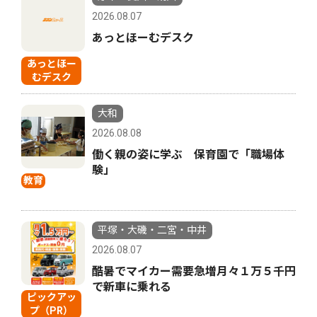
2026.08.07
あっとほーむデスク
あっとほー
むデスク
大和
2026.08.08
働く親の姿に学ぶ 保育園で「職場体
験」
教育
平塚・大磯・二宮・中井
2026.08.07
酷暑でマイカー需要急増月々１万５千円
で新車に乗れる
ピックアッ
プ（PR）