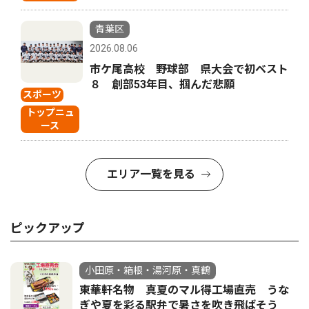
青葉区
2026.08.06
市ケ尾高校 野球部 県大会で初ベスト
８ 創部53年目、掴んだ悲願
スポーツ
トップニュ
ース
エリア一覧を見る
ピックアップ
小田原・箱根・湯河原・真鶴
東華軒名物 真夏のマル得工場直売 うな
ぎや夏を彩る駅弁で暑さを吹き飛ばそう