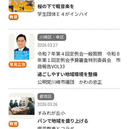
桜の下で軽音楽を
学生団体Ｅ４がインハイ
教育
川崎区・幸区
2026.03.27
令和７年第４回定例会一般質問 令和８
年第１回定例会予算審査特別委員会 市
意見広告
政報告VOL33
過ごしやすい地域環境を整備
公明党川崎市議団 かわの忠正
都筑区
2026.03.26
すみれが丘小
パンで地域を盛り上げる
教育
喫茶群青とコラボ