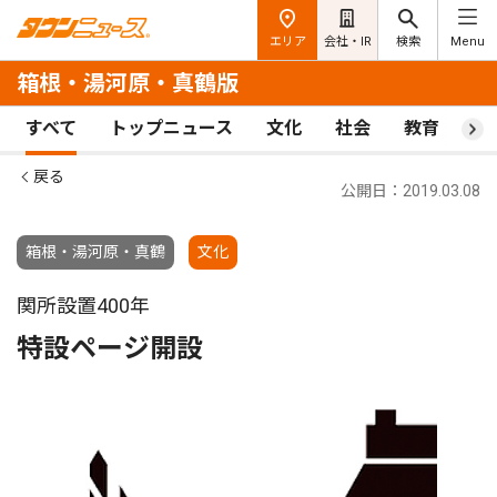
エリア
会社・IR
検索
Menu
箱根・湯河原・真鶴版
すべて
トップニュース
文化
社会
教育
ス
戻る
公開日：2019.03.08
箱根・湯河原・真鶴
文化
関所設置400年
特設ページ開設