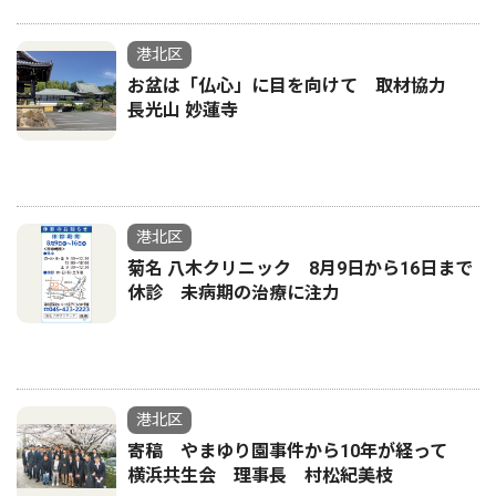
港北区
お盆は「仏心」に目を向けて 取材協力
長光山 妙蓮寺
港北区
菊名 八木クリニック 8月9日から16日まで
休診 未病期の治療に注力
港北区
寄稿 やまゆり園事件から10年が経って
横浜共生会 理事長 村松紀美枝