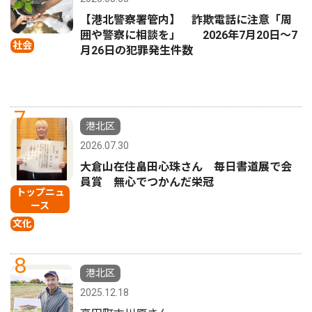
【港北警察署管内】 詐欺電話に注意「周
囲や警察に相談を」 2026年7月20日〜7
社会
月26日の犯罪発生件数
7
港北区
2026.07.30
大倉山在住畠田心珠さん 毎日書道展で会
員賞 無心でつかんだ栄冠
トップニュ
ース
文化
8
港北区
2025.12.18