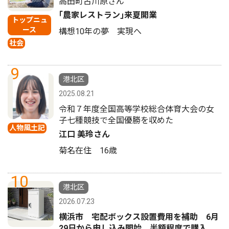
高田町古川原さん
｢農家レストラン｣来夏開業
トップニュ
ース
構想10年の夢 実現へ
社会
9
港北区
2025.08.21
令和７年度全国高等学校総合体育大会の女
子七種競技で全国優勝を収めた
人物風土記
江口 美玲さん
菊名在住 16歳
10
港北区
2026.07.23
横浜市 宅配ボックス設置費用を補助 6月
29日から申し込み開始、半額程度で購入