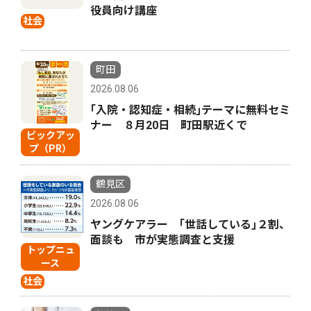
役員向け講座
社会
町田
2026.08.06
｢入院・認知症・相続｣テーマに無料セミ
ナー ８月20日 町田駅近くで
ピックアッ
プ（PR）
鶴見区
2026.08.06
ヤングケアラー ｢世話している｣２割、
面談も 市が実態調査と支援
トップニュ
ース
社会