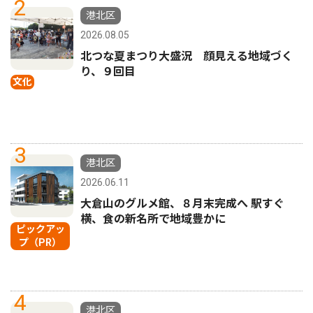
2
港北区
2026.08.05
北つな夏まつり大盛況 顔見える地域づく
り、９回目
文化
3
港北区
2026.06.11
大倉山のグルメ館、８月末完成へ 駅すぐ
横、食の新名所で地域豊かに
ピックアッ
プ（PR）
4
港北区