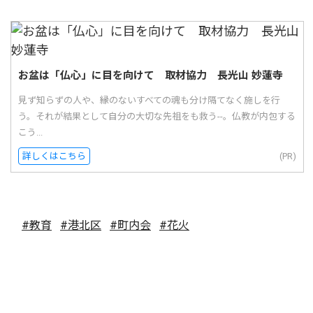
お盆は「仏心」に目を向けて 取材協力 長光山 妙蓮寺
見ず知らずの人や、縁のないすべての魂も分け隔てなく施しを行
う。それが結果として自分の大切な先祖をも救う--。仏教が内包する
こう...
詳しくはこちら
(PR)
#教育
#港北区
#町内会
#花火