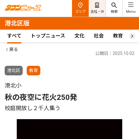
エリア
会社・IR
検索
Menu
港北区版
すべて
トップニュース
文化
社会
教育
ス
戻る
公開日：2025.10.02
港北区
教育
港北小
秋の夜空に花火250発
校庭開放し２千人集う