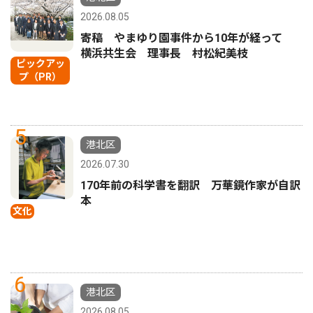
2026.08.05
寄稿 やまゆり園事件から10年が経って
横浜共生会 理事長 村松紀美枝
ピックアッ
プ（PR）
5
港北区
2026.07.30
170年前の科学書を翻訳 万華鏡作家が自訳
本
文化
6
港北区
2026.08.05