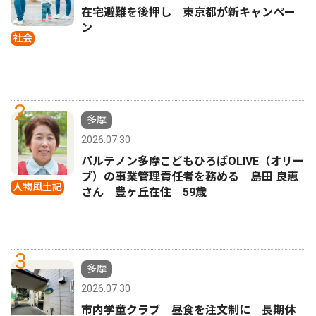
在宅避難を後押し 東京都が新キャンペー
ン
社会
2
多摩
2026.07.30
パルテノン多摩こどもひろばOLIVE（オリー
ブ）の事業管理責任者を務める 島田 良恵
人物風土記
さん 豊ヶ丘在住 59歳
3
多摩
2026.07.30
市内学童クラブ 昼食を注文制に 長期休