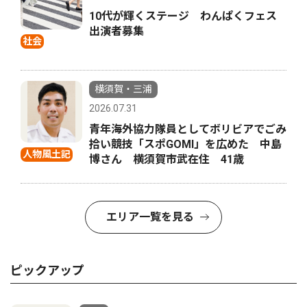
10代が輝くステージ わんぱくフェス
出演者募集
社会
横須賀・三浦
2026.07.31
青年海外協力隊員としてボリビアでごみ
拾い競技「スポGOMI」を広めた 中島
人物風土記
博さん 横須賀市武在住 41歳
エリア一覧を見る
ピックアップ