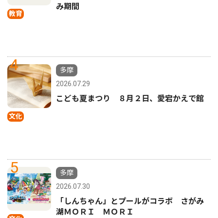
み期間
教育
4
多摩
2026.07.29
こども夏まつり ８月２日、愛宕かえで館
文化
5
多摩
2026.07.30
「しんちゃん」とプールがコラボ さがみ
湖ＭＯＲＩ ＭＯＲＩ