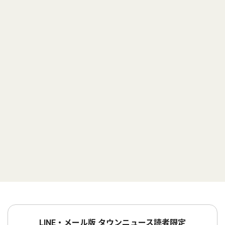
LINE・メール版 タウンニュース読者限定