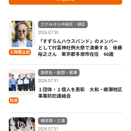
さがみはら中央区・緑区
2026.07.30
「すずらんハウスバンド」のメンバー
として村富神社例大祭で演奏する 後藤
人物風土記
裕之さん 東京都多摩市在住 66歳
海老名・座間・綾瀬
2026.07.31
１団体・１個人を表彰 大和・綾瀬地区
事業防犯連絡会
社会
横須賀・三浦
2026.07.31