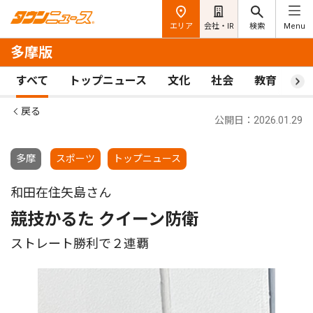
エリア
会社・IR
検索
Menu
多摩版
すべて
トップニュース
文化
社会
教育
ス
戻る
公開日：2026.01.29
多摩
スポーツ
トップニュース
和田在住矢島さん
競技かるた クイーン防衛
ストレート勝利で２連覇