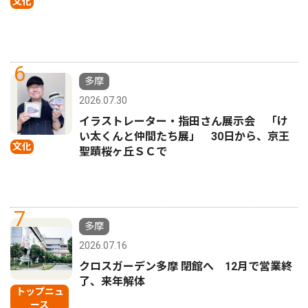
文化
6
多摩
2026.07.30
イラストレーター・指田さん展示会 「け
い太くんと仲間たち展」 30日から、京王
文化
聖蹟桜ヶ丘ＳＣで
7
多摩
2026.07.16
クロスガーデン多摩 閉館へ 12月で営業終
了、来年解体
トップニュ
ース