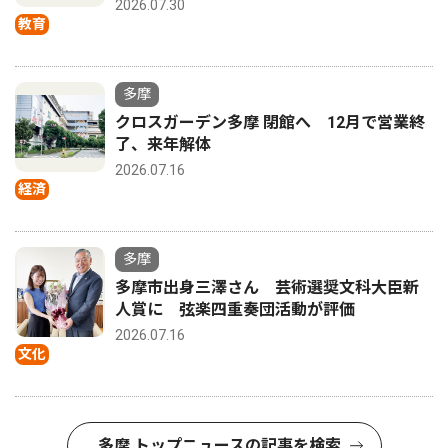
2026.07.30
教育
多摩
クロスガーデン多摩 閉館へ 12月で営業終
了、来年解体
2026.07.16
経済
多摩
多摩市出身三澤さん 芸術選奨文科大臣新
人賞に 弦楽四重奏団活動が評価
2026.07.16
文化
多摩 トップニュースの記事を検索