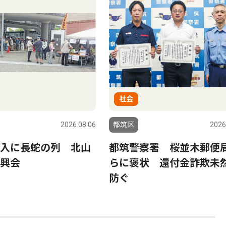
社会
2026.08.06
都筑区
2026
入に長蛇の列 北山
都筑警察署 桜並木郵便
興会
らに褒状 還付金詐欺未
防ぐ