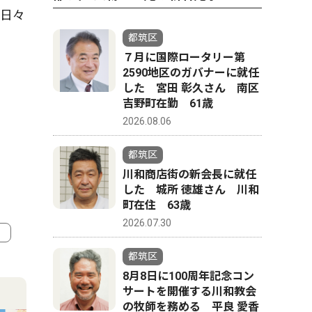
て日々
都筑区
７月に国際ロータリー第
2590地区のガバナーに就任
した 宮田 彰久さん 南区
吉野町在勤 61歳
2026.08.06
都筑区
川和商店街の新会長に就任
した 城所 徳雄さん 川和
町在住 63歳
2026.07.30
都筑区
4
5
8月8日に100周年記念コン
サートを開催する川和教会
の牧師を務める 平良 愛香