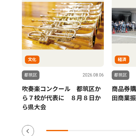
文化
経済
6.08.06
都筑区
2026.08.06
都筑区
ゆか
吹奏楽コンクール 都筑区か
商品券購
黒岩
ら７校が代表に ８月８日か
田商業振
ら県大会