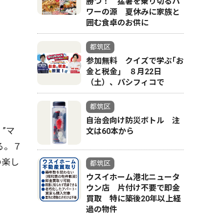
勝つ！ 猛暑を乗り切るパ
ワーの源 夏休みに家族と
囲む食卓のお供に
都筑区
参加無料 クイズで学ぶ｢お
金と税金｣ ８月22日
（土）、パシフィコで
都筑区
自治会向け防災ボトル 注
”マ
文は60本から
る。７
の楽し
都筑区
ウスイホーム港北ニュータ
ウン店 片付け不要で即金
買取 特に築後20年以上経
過の物件