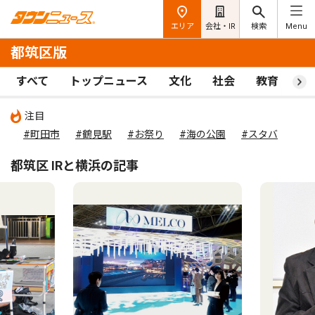
エリア
会社・IR
検索
Menu
都筑区版
すべて
トップニュース
文化
社会
教育
ス
注目
#町田市
#鶴見駅
#お祭り
#海の公園
#スタバ
都筑区 IRと横浜の記事