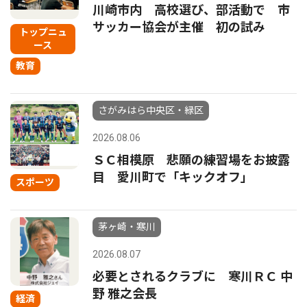
川崎市内 高校選び、部活動で 市
サッカー協会が主催 初の試み
トップニュ
ース
教育
さがみはら中央区・緑区
2026.08.06
ＳＣ相模原 悲願の練習場をお披露
目 愛川町で「キックオフ」
スポーツ
茅ヶ崎・寒川
2026.08.07
必要とされるクラブに 寒川ＲＣ 中
野 雅之会長
経済