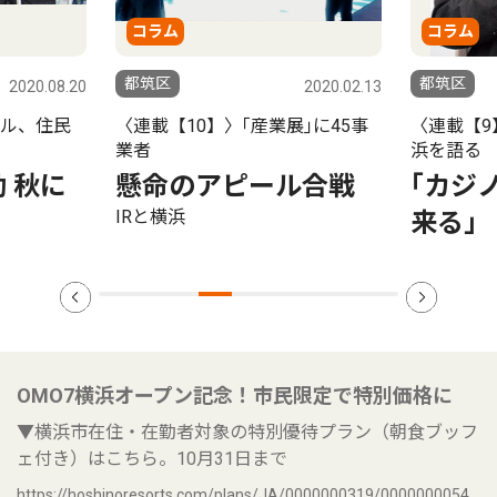
コラム
コラム
都筑区
都筑区
2020.08.20
2020.02.13
ール、住民
〈連載【10】〉｢産業展｣に45事
〈連載【9
業者
浜を語る 
 秋に
懸命のアピール合戦
｢カジ
IRと横浜
来る｣
OMO7横浜オープン記念！市民限定で特別価格に
▼横浜市在住・在勤者対象の特別優待プラン（朝食ブッフ
ェ付き）はこちら。10月31日まで
https://hoshinoresorts.com/plans/JA/0000000319/0000000054