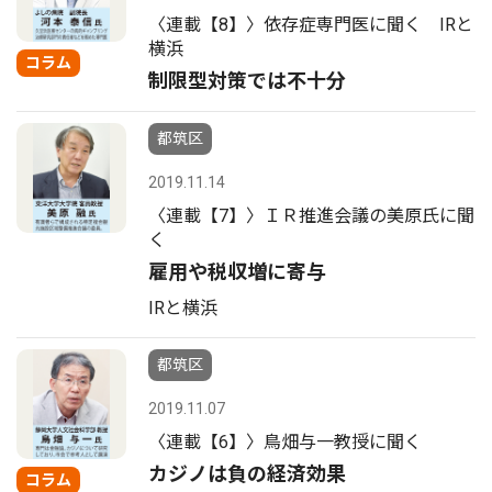
〈連載【8】〉依存症専門医に聞く IRと
横浜
コラム
制限型対策では不十分
都筑区
2019.11.14
〈連載【7】〉ＩＲ推進会議の美原氏に聞
く
雇用や税収増に寄与
IRと横浜
都筑区
2019.11.07
〈連載【6】〉鳥畑与一教授に聞く
カジノは負の経済効果
コラム