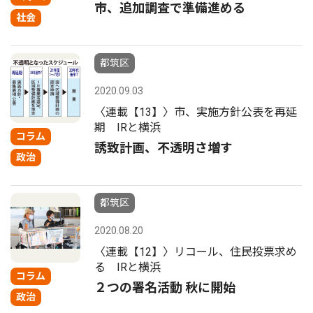
市、追加調査で準備進める
社会
都筑区
2020.09.03
〈連載【13】〉市、実施方針公表を再延
期 IRと横浜
コラム
誘致計画、不透明さ増す
政治
都筑区
2020.08.20
〈連載【12】〉リコール、住民投票求め
る IRと横浜
コラム
２つの署名活動 秋に開始
政治