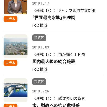
2019.10.17
〈連載【3】〉ギャンブル依存症対策
｢世界最高水準｣を強調
コラム
IRと横浜
都筑区
2019.10.03
〈連載【2】〉 市が描くＩＲ像
国内最大級の統合施設
コラム
IRと横浜
都筑区
2019.09.26
〈連載【1】〉 誘致表明の背景
市、財政への強い危機感
コラム