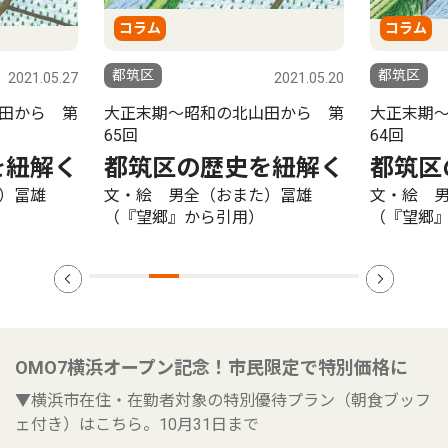
コラム
コラム
都筑区
都筑区
2021.05.27
2021.05.20
田から 第
大正末期〜昭和の北山田から 第
大正末期
65回
64回
を紐解く
都筑区の歴史を紐解く
都筑区
）冨雄
文・絵 男全（おまた）冨雄
文・絵 
（『望郷』から引用）
（『望郷
OMO7横浜オープン記念！市民限定で特別価格に
▼横浜市在住・在勤者対象の特別優待プラン（朝食ブッフ
ェ付き）はこちら。10月31日まで