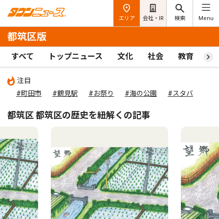
エリア
会社・IR
検索
Menu
都筑区版
すべて
トップニュース
文化
社会
教育
ス
注目
#町田市
#鶴見駅
#お祭り
#海の公園
#スタバ
都筑区 都筑区の歴史を紐解くの記事