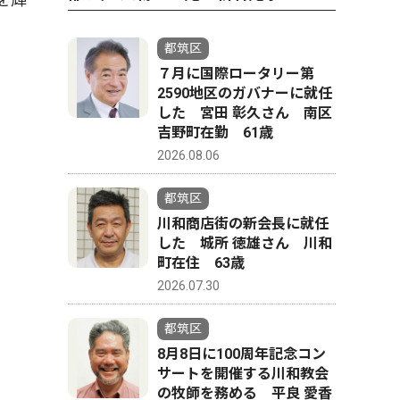
都筑区
７月に国際ロータリー第
2590地区のガバナーに就任
した 宮田 彰久さん 南区
吉野町在勤 61歳
2026.08.06
都筑区
川和商店街の新会長に就任
した 城所 徳雄さん 川和
町在住 63歳
2026.07.30
都筑区
8月8日に100周年記念コン
サートを開催する川和教会
の牧師を務める 平良 愛香