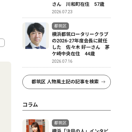
さん 川和町在住 57歳
2026.07.23
都筑区
横浜都筑ロータリークラブ
の2026-27年度会長に就任
した 佐々木 好一さん 茅
ケ崎中央在住 44歳
4
5
2026.07.16
都筑区 人物風土記の記事を検索
コラム
都筑区
横浜「注目の人」インタビ