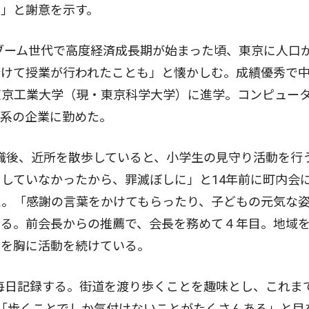
」と謝意を示す。
ブーム世代で高度経済成長期が始まった頃、東京に人口
分けて授業が行われたことも」と懐かしむ。成績優秀で
東京工業大学（現・東京科学大学）に進学。コンピュー
Ｔ系の企業に勤めた。
職後、近所を散歩していると、小学生の見守り活動を行
していなかったから、罪滅ぼしに」と14年前に町内会
た。「感謝の言葉をかけてもらったり、子どもの元気な
語る。前会長からの推薦で、会長を務めて４年目。地域
」を胸に活動を続けている。
毎日記録する。街道を渡り歩くことを趣味とし、これま
「歩くことでしか気付けないことがたくさんある」と目