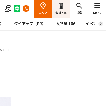
エリア
会社・IR
検索
Menu
R）
タイアップ（PR）
人物風土記
イベント
.12.11