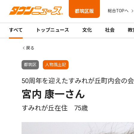
都筑区版
総合TOPへ
すべて
トップニュース
文化
社会
教
戻る
都筑区
人物風土記
50周年を迎えたすみれが丘町内会の
宮内 康一さん
すみれが丘在住 75歳