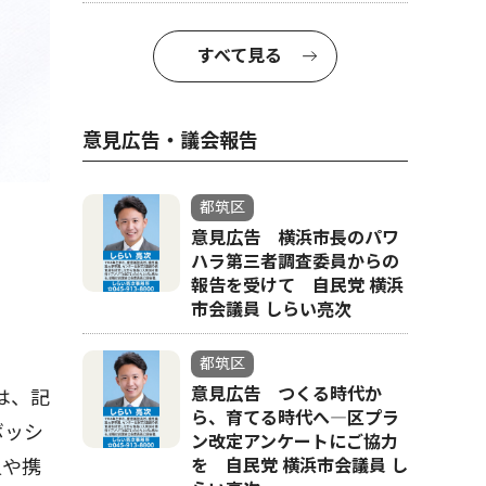
すべて見る
意見広告・議会報告
都筑区
意見広告 横浜市長のパワ
ハラ第三者調査委員からの
報告を受けて 自民党 横浜
市会議員 しらい亮次
都筑区
意見広告 つくる時代か
は、記
ら、育てる時代へ―区プラ
ボッシ
ン改定アンケートにご協力
を 自民党 横浜市会議員 し
員や携