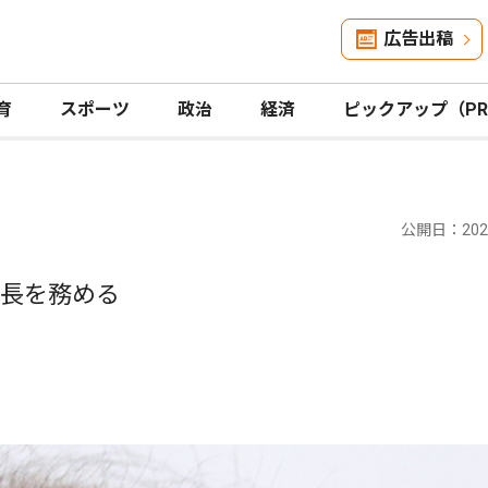
広告出稿
育
スポーツ
政治
経済
ピックアップ（P
公開日：2025
会長を務める