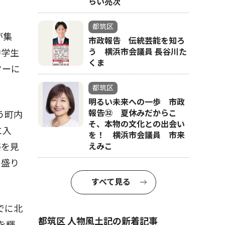
らい亮次
都筑区
が集
市政報告 伝統芸能を知ろ
う 横浜市会議員 長谷川た
中学生
くま
ターに
都筑区
明るい未来への一歩 市政
報告㉜ 夏休みだからこ
う町内
そ、本物の文化との出会い
に入
を！ 横浜市会議員 市来
えみこ
姿を見
を盛り
すべて見る
でに北
都筑区 人物風土記の新着記事
を輝