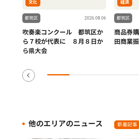
文化
経済
6.08.04
都筑区
2026.08.06
都筑区
シュ
吹奏楽コンクール 都筑区か
商品券購
日、参
ら７校が代表に ８月８日か
田商業振
ら県大会
他のエリアのニュース
新着記事