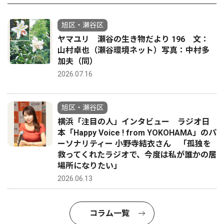
旭区・瀬谷区
ヤマユリ 瀬谷の生き物だより 196 文：
山村卓也（瀬谷環境ネット）写真：中村多
加夫（同）
2026.07.16
旭区・瀬谷区
横浜「注目の人」インタビュー ラジオ日
本「Happy Voice ! from YOKOHAMA」のパ
ーソナリティー 小野寺結衣さん 「孤独を
救ってくれたラジオで、今度は私が誰かの居
場所になりたい」
2026.06.13
コラム一覧