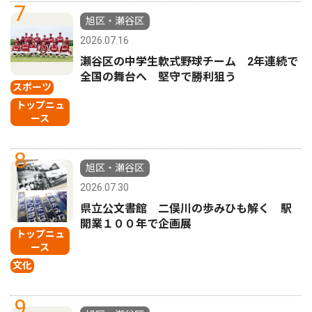
7
旭区・瀬谷区
2026.07.16
瀬谷区の中学生軟式野球チーム 2年連続で
全国の舞台へ 堅守で勝利狙う
スポーツ
トップニュ
ース
8
旭区・瀬谷区
2026.07.30
県立公文書館 二俣川の歩みひも解く 駅
開業１００年で企画展
トップニュ
ース
文化
9