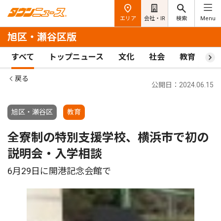
エリア
会社・IR
検索
Menu
旭区・瀬谷区版
すべて
トップニュース
文化
社会
教育
ス
戻る
公開日：2024.06.15
旭区・瀬谷区
教育
全寮制の特別支援学校、横浜市で初の
説明会・入学相談
6月29日に開港記念会館で