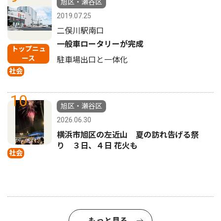
旭区・瀬谷区
2019.07.25
二俣川駅南口
一般車ロータリーが完成
トップニュ
ース
駐車場出口と一体化
社会
10
旭区・瀬谷区
2026.06.30
横浜市旭区の左近山 夏の訪れ告げる祭
り ３日、４日 花火も
社会
もっと見る