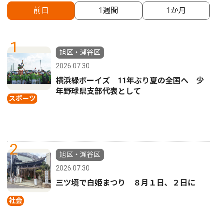
前日
1週間
1か月
1
旭区・瀬谷区
2026.07.30
横浜緑ボーイズ 11年ぶり夏の全国へ 少
年野球県支部代表として
スポーツ
2
旭区・瀬谷区
2026.07.30
三ツ境で白姫まつり ８月１日、２日に
社会