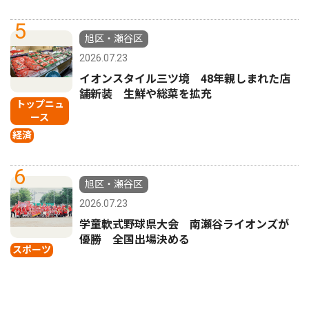
5
旭区・瀬谷区
2026.07.23
イオンスタイル三ツ境 48年親しまれた店
舗新装 生鮮や総菜を拡充
トップニュ
ース
経済
6
旭区・瀬谷区
2026.07.23
学童軟式野球県大会 南瀬谷ライオンズが
優勝 全国出場決める
スポーツ