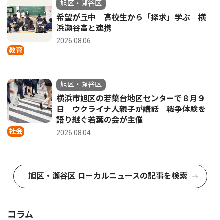
旭区・瀬谷区
希望が丘中 高校生から「探求」学ぶ 横
浜瀬谷高と連携
2026.08.06
教育
旭区・瀬谷区
横浜市旭区の若葉台地区センターで８月９
日 ウクライナ人親子が講話 戦争体験を
語り継ぐ若葉の会が主催
社会
2026.08.04
旭区・瀬谷区 ローカルニュースの記事を検索
コラム