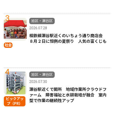
3
旭区・瀬谷区
2026.07.28
相鉄線瀬谷駅近くのいちょう通り商店会
８月２日に恒例の夏祭り 人気の富くじも
社会
4
旭区・瀬谷区
2026.07.30
瀬谷駅近くで開所 地域作業所クラウドフ
ァーム 障害福祉と水耕栽培が融合 室内
ピックアッ
型で作業の継続性アップ
プ（PR）