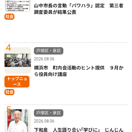
山中市長の言動「パワハラ」認定 第三者
調査委員が結果公表
社会
4
戸塚区・泉区
2026.08.06
横浜市 町内会活動のヒント提供 ９月か
ら役員向け講座
トップニュ
ース
社会
5
戸塚区・泉区
2026.08.06
下和泉 人生語り合い｢学びに｣ じんじん