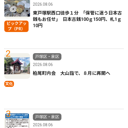
2026.08.06
東戸塚駅西口徒歩１分 ｢保管に迷う日本古
銭もお任せ｣ 日本古銭100ｇ150円、札1ｇ
ピックアッ
10円
プ（PR）
2
戸塚区・泉区
2026.08.06
柏尾町内会 大山詣で、８月に再開へ
文化
3
戸塚区・泉区
2026.08.06