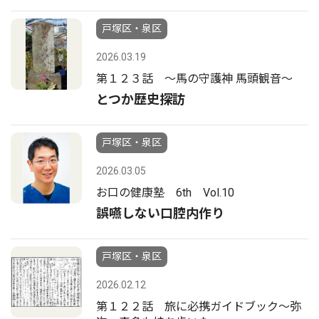
戸塚区・泉区
2026.03.19
第１２３話 〜馬の守護神 馬頭観音〜
とつか歴史探訪
戸塚区・泉区
2026.03.05
お口の健康塾 6th Vol.10
誤嚥しない口腔内作り
戸塚区・泉区
2026.02.12
第１２２話 旅に必携ガイドブック〜弥