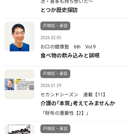
次・喜多も持ち歩いた〜
とつか歴史探訪
戸塚区・泉区
2026.02.05
お口の健康塾 6th Vol.9
食べ物の飲み込みと誤嚥
戸塚区・泉区
2026.01.29
セカンドシーズン 連載【11】
介護の｢本質｣考えてみませんか
「財布の重要性【2】」
戸塚区・泉区