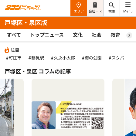
エリア
会社・IR
検索
Menu
戸塚区・泉区版
すべて
トップニュース
文化
社会
教育
ス
注目
#町田市
#鶴見駅
#久永小太郎
#海の公園
#スタバ
戸塚区・泉区 コラムの記事