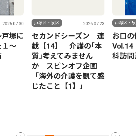
戸塚区・泉区
戸塚区・泉
2026.07.30
2026.07.23
〜戸塚に
セカンドシーズン 連
お口の
た１〜
載【14】 介護の｢本
Vol.
訪
質｣考えてみません
科訪問
か スピンオフ企画
「海外の介護を観て感
じたこと【1】」