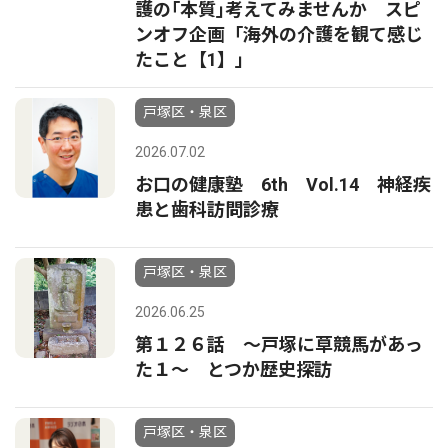
護の｢本質｣考えてみませんか スピ
ンオフ企画「海外の介護を観て感じ
たこと【1】」
戸塚区・泉区
2026.07.02
お口の健康塾 6th Vol.14 神経疾
患と歯科訪問診療
戸塚区・泉区
2026.06.25
第１２６話 〜戸塚に草競馬があっ
た１〜 とつか歴史探訪
戸塚区・泉区