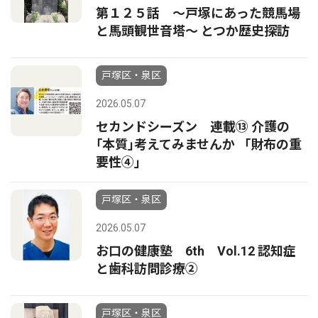
第１２５話 ～戸塚にあった競馬場
と馬頭観世音塔～ とつか歴史探訪
戸塚区・泉区
2026.05.07
セカンドシーズン 連載⑬ 介護の
｢本質｣考えてみませんか 「財布の重
要性④」
戸塚区・泉区
2026.05.07
お口の健康塾 6th Vol.12 認知症
と歯科訪問診療②
戸塚区・泉区