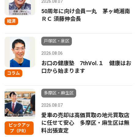
2026.08.07
50周年に向け会員一丸 茅ヶ崎湘南
ＲＣ 須藤伸会長
経済
戸塚区・泉区
2026.08.06
お口の健康塾 7thVol.１ 健康はお
口から始まります
コラム
多摩区・麻生区
2026.08.07
愛車の売却は高価買取の地元買取店
に任せて安心 多摩区・麻生区は無
ピックアッ
料出張査定
プ（PR）