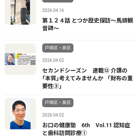
2026.04.16
第１２４話 とつか歴史探訪～馬頭観
音碑～
戸塚区・泉区
2026.04.02
セカンドシーズン 連載⑫ 介護の
｢本質｣考えてみませんか 「財布の重
要性③」
戸塚区・泉区
2026.04.02
お口の健康塾 6th Vol.11 認知症
と歯科訪問診療①