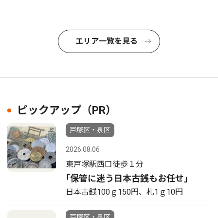
エリア一覧を見る
ピックアップ（PR）
戸塚区・泉区
2026.08.06
東戸塚駅西口徒歩１分
｢保管に迷う日本古銭もお任せ｣
日本古銭100ｇ150円、札1ｇ10円
戸塚区・泉区