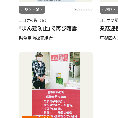
戸塚区・泉区
2022.02.03
戸塚区・
コロナの影（６）
コロナの影
｢まん延防止｣で再び暗雲
業務連
県食鳥肉販売組合
戸塚区内