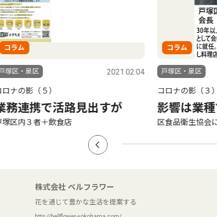
コラム
2021.02.04
戸塚区・泉区
2020
コロナの影（３）
路見出すが
影響は業種で濃淡
店
区食品衛生協会に聞く
株式会社 ベルフラワー
花を通じて豊かな生活を提案する
http://bellflower-yokohama.com/