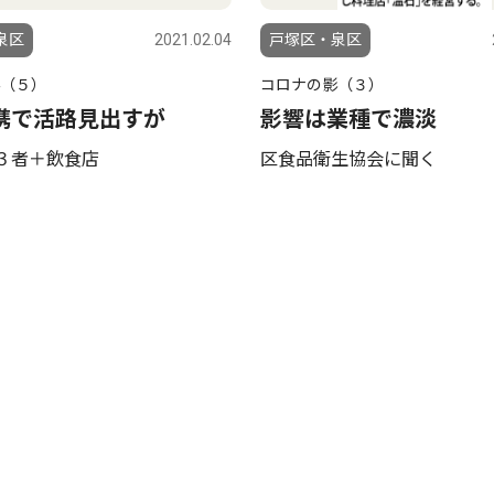
泉区
2021.02.04
戸塚区・泉区
（５）
コロナの影（３）
携で活路見出すが
影響は業種で濃淡
３者＋飲食店
区食品衛生協会に聞く