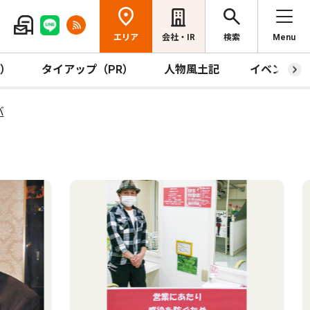
エリア
会社・IR
検索
Menu
R）
タイアップ（PR）
人物風土記
イベント
バ