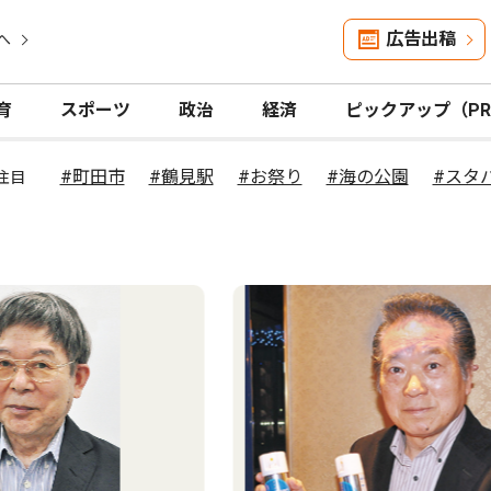
広告出稿
へ
育
スポーツ
政治
経済
ピックアップ（P
#町田市
#鶴見駅
#お祭り
#海の公園
#スタ
注目