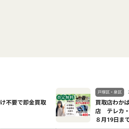
戸塚区・泉区
付け不要で即金買取
買取店わかば
店 テレカ
８月19日ま