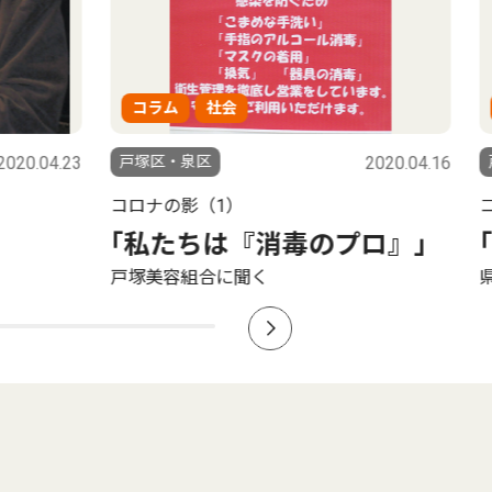
ラム
社会
コラム
区・泉区
2020.04.16
戸塚区・泉区
ナの影（1）
コロナの影（６）
私たちは『消毒のプロ』｣
｢まん延防止｣
美容組合に聞く
県食鳥肉販売組合