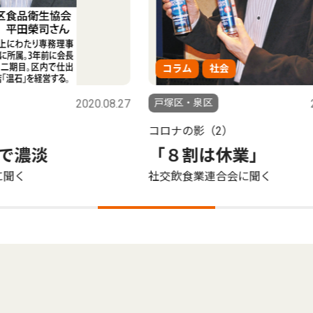
コラム
社会
コ
.08.27
戸塚区・泉区
2020.04.23
戸塚
コロナの影（2）
コロ
「８割は休業」
｢
社交飲食業連合会に聞く
戸塚