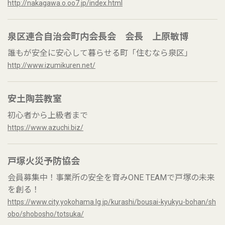
http://nakagawa.o.oo7.jp/index.html
泉区連合自治会町内会長会 会長 上原敏博
誰もが安全に安心して暮らせる町「住むなら泉区」
http://www.izumikuren.net/
安土陶芸教室
初心者から上級者まで
https://www.azuchi.biz/
戸塚火災予防協会
会員募集中！事業所の安全を育みONE TEAMで戸塚の未来
を創る！
https://www.city.yokohama.lg.jp/kurashi/bousai-kyukyu-bohan/sh
obo/shobosho/totsuka/