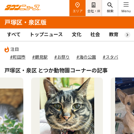
エリア
会社・IR
検索
Menu
戸塚区・泉区版
すべて
トップニュース
文化
社会
教育
ス
注目
#町田市
#鶴見駅
#お祭り
#海の公園
#スタバ
戸塚区・泉区 とつか動物園コーナーの記事