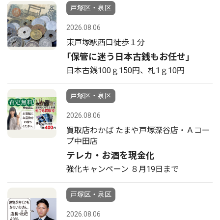
戸塚区・泉区
2026.08.06
東戸塚駅西口徒歩１分
｢保管に迷う日本古銭もお任せ｣
日本古銭100ｇ150円、札1ｇ10円
戸塚区・泉区
2026.08.06
買取店わかば たまや戸塚深谷店・Ａコー
プ中田店
テレカ・お酒を現金化
強化キャンペーン ８月19日まで
戸塚区・泉区
2026.08.06