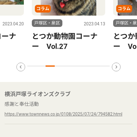
コラム
コラム
戸塚区・泉区
戸塚区・泉区
2023.04.13
202
とつか動物園コーナ
とつか動物園コー
ー Vol.27
ー Vol.26
横浜戸塚ライオンズクラブ
感謝と奉仕活動
https://www.townnews.co.jp/0108/2025/07/24/794582.html