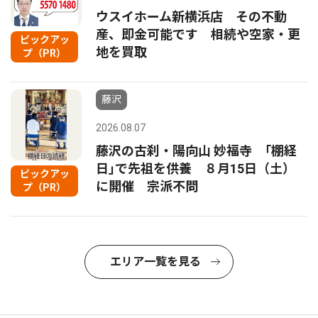
ウスイホーム新横浜店 その不動
産、即金可能です 相続や空家・更
ピックアッ
地を買取
プ（PR）
藤沢
2026.08.07
藤沢の古刹・陽向山 妙福寺 ｢棚経
日｣で先祖を供養 ８月15日（土）
ピックアッ
に開催 宗派不問
プ（PR）
エリア一覧を見る