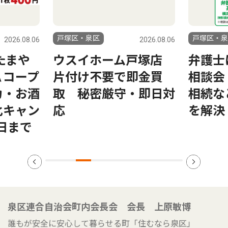
戸塚区・泉区
戸塚区・泉
2026.08.06
2026.08.06
たまや
ウスイホーム戸塚店
弁護士
Ａコープ
片付け不要で即金買
相談会
カ・お酒
取 秘密厳守・即日対
相続な
化キャン
応
を解決
9日まで
泉区連合自治会町内会長会 会長 上原敏博
誰もが安全に安心して暮らせる町「住むなら泉区」