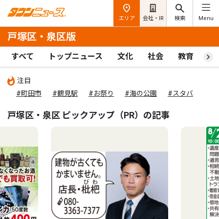
エリア
会社・IR
検索
Menu
戸塚区・泉区版
すべて
トップニュース
文化
社会
教育
ス
注目
#町田市
#鶴見駅
#お祭り
#海の公園
#スタバ
戸塚区・泉区 ピックアップ（PR）の記事