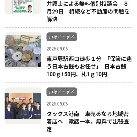
弁護士による無料個別相談会 ８
月29日 相続など不動産の問題を
解決
戸塚区・泉区
2026.08.06
東戸塚駅西口徒歩１分 ｢保管に迷
う日本古銭もお任せ｣ 日本古銭
100ｇ150円、札1ｇ10円
戸塚区・泉区
2026.08.06
タックス港南 車売るなら地域密
着店へ 電話一本、無料で出張査
定