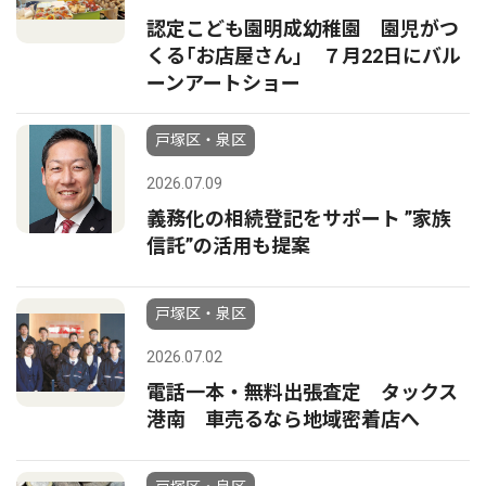
認定こども園明成幼稚園 園児がつ
くる｢お店屋さん｣ ７月22日にバル
ーンアートショー
戸塚区・泉区
2026.07.09
義務化の相続登記をサポート ”家族
信託”の活用も提案
戸塚区・泉区
2026.07.02
電話一本・無料出張査定 タックス
港南 車売るなら地域密着店へ