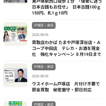
東戸塚駅西口徒歩１分 ｢保管に迷う
日本古銭もお任せ｣ 日本古銭100ｇ
150円、札1ｇ10円
戸塚区・泉区
2026.08.06
買取店わかば たまや戸塚深谷店・Ａ
コープ中田店 テレカ・お酒を現金
化 強化キャンペーン ８月19日まで
戸塚区・泉区
2026.08.06
ウスイホーム戸塚店 片付け不要で
即金買取 秘密厳守・即日対応
戸塚区・泉区