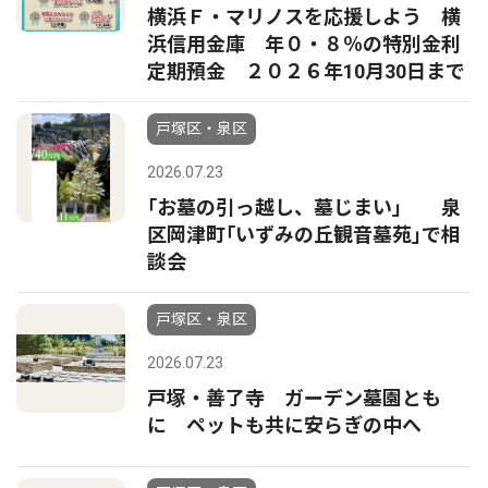
横浜Ｆ・マリノスを応援しよう 横
浜信用金庫 年０・８％の特別金利
定期預金 ２０２６年10月30日まで
戸塚区・泉区
2026.07.23
｢お墓の引っ越し、墓じまい｣ 泉
区岡津町｢いずみの丘観音墓苑｣で相
談会
戸塚区・泉区
2026.07.23
戸塚・善了寺 ガーデン墓園とも
に ペットも共に安らぎの中へ