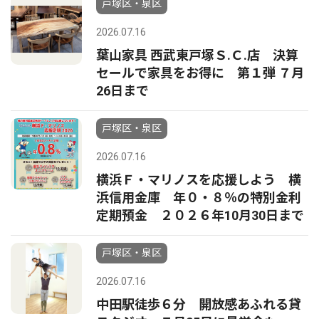
戸塚区・泉区
2026.07.16
葉山家具 西武東戸塚Ｓ.Ｃ.店 決算
セールで家具をお得に 第１弾 ７月
26日まで
戸塚区・泉区
2026.07.16
横浜Ｆ・マリノスを応援しよう 横
浜信用金庫 年０・８％の特別金利
定期預金 ２０２６年10月30日まで
戸塚区・泉区
2026.07.16
中田駅徒歩６分 開放感あふれる貸