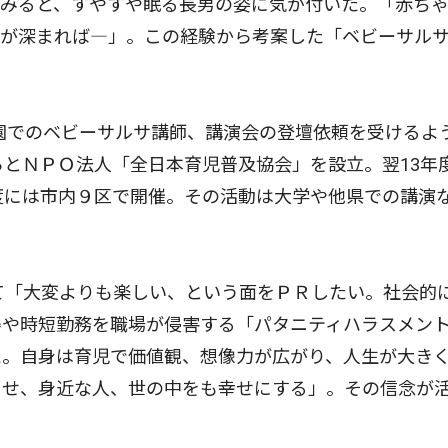
てみると、すやすや眠る長男の姿に気が付いた。「赤ち
絆が深まれば―」。この経験から考案した「ベビーサル
園でのベビーサルサ講師、講演会の登壇依頼を受けるよ
らとＮＰＯ法人「全日本育児普及協会」を設立。翌13年
度には市内９区で開催。その活動は大学や他県での講演
て「大変よりも楽しい、という面をＰＲしたい。社会的
得や時短勤務を職場が侵害する「パタニティハラスメン
た。自身は育児で価値観、想像力が広がり、人生が大き
させ、身近な人、世の中をも幸せにする」。その信念が