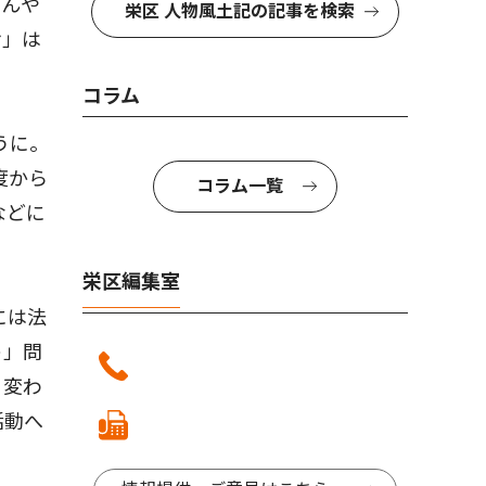
ゃんや
栄区 人物風土記の記事を検索
サ」は
コラム
うに。
度から
コラム一覧
などに
栄区編集室
には法
ト」問
く変わ
活動へ