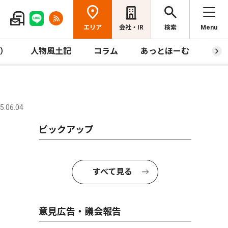
エリア
会社・IR
検索
Menu
R）
人物風土記
コラム
あっとほーむ
プレ
.06.04
ピックアップ
すべて見る
意見広告・議会報告