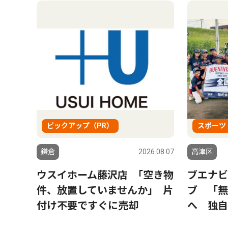
ピックアップ（PR）
スポーツ
鎌倉
2026.08.07
高津区
ウスイホーム藤沢店 ｢空き物
ブエナビ
件、放置していませんか｣ 片
ブ 「無
付け不要ですぐに売却
へ 独自