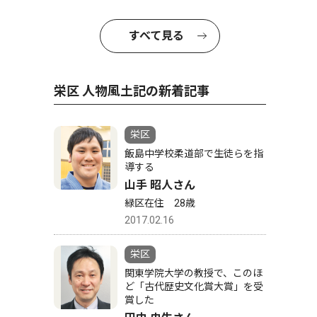
すべて見る
栄区 人物風土記の新着記事
栄区
飯島中学校柔道部で生徒らを指
導する
山手 昭人さん
緑区在住 28歳
2017.02.16
栄区
関東学院大学の教授で、このほ
ど「古代歴史文化賞大賞」を受
賞した