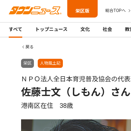
栄区版
総合TOPへ
すべて
トップニュース
文化
社会
教
戻る
栄区
人物風土記
ＮＰＯ法人全日本育児普及協会の代表
佐藤士文（しもん）さん
港南区在住 38歳