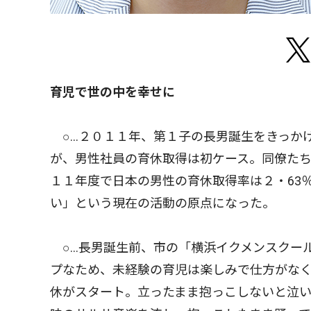
育児で世の中を幸せに
○…２０１１年、第１子の長男誕生をきっか
が、男性社員の育休取得は初ケース。同僚た
１１年度で日本の男性の育休取得率は２・63
い」という現在の活動の原点になった。
○…長男誕生前、市の「横浜イクメンスクー
プなため、未経験の育児は楽しみで仕方がな
休がスタート。立ったまま抱っこしないと泣い