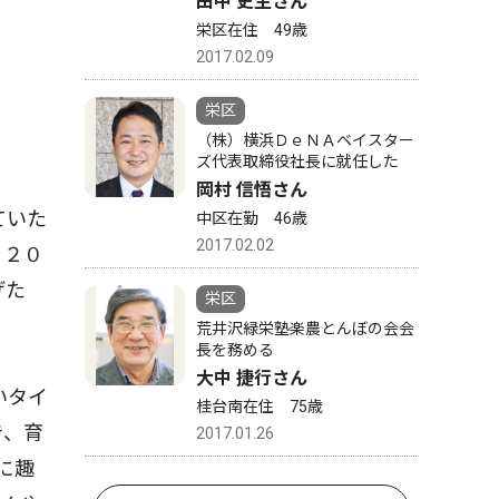
田中 史生さん
栄区在住 49歳
2017.02.09
栄区
（株）横浜ＤｅＮＡベイスター
ズ代表取締役社長に就任した
岡村 信悟さん
ていた
中区在勤 46歳
2017.02.02
。２０
げた
栄区
荒井沢緑栄塾楽農とんぼの会会
長を務める
大中 捷行さん
いタイ
桂台南在住 75歳
き、育
2017.01.26
に趣