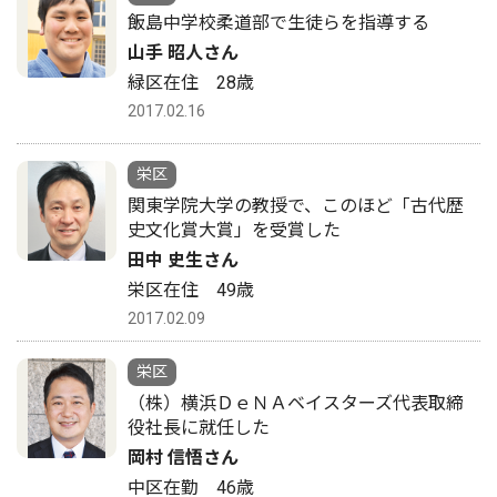
飯島中学校柔道部で生徒らを指導する
山手 昭人さん
緑区在住 28歳
2017.02.16
栄区
関東学院大学の教授で、このほど「古代歴
史文化賞大賞」を受賞した
田中 史生さん
栄区在住 49歳
2017.02.09
栄区
（株）横浜ＤｅＮＡベイスターズ代表取締
役社長に就任した
岡村 信悟さん
中区在勤 46歳