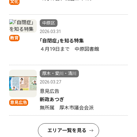
文化
中原区
2026.03.31
教育
｢自閉症｣を知る特集
４月19日まで 中原図書館
厚木・愛川・清川
2026.03.27
意見広告
新政あつぎ
意見広告
無所属 厚木市議会会派
エリア一覧を見る