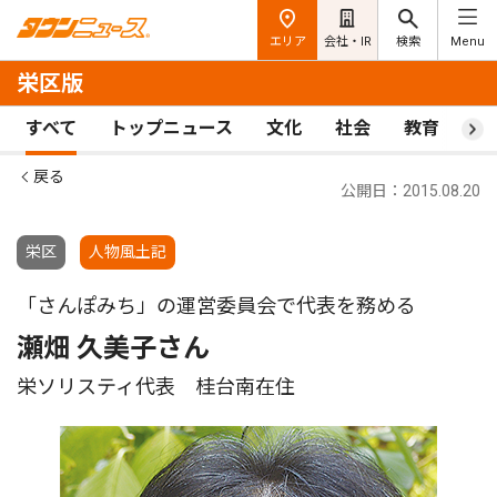
エリア
会社・IR
検索
Menu
栄区版
すべて
トップニュース
文化
社会
教育
ス
戻る
公開日：2015.08.20
栄区
人物風土記
「さんぽみち」の運営委員会で代表を務める
瀬畑 久美子さん
栄ソリスティ代表 桂台南在住