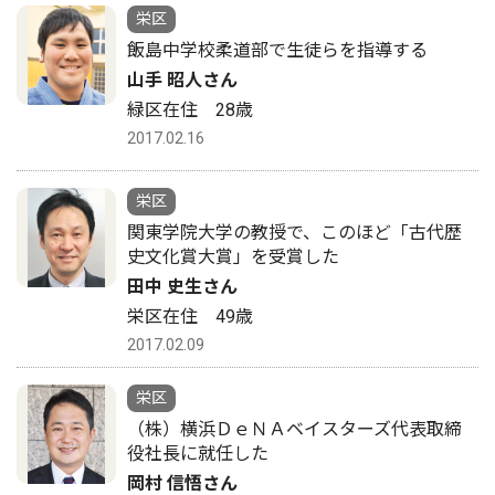
栄区
飯島中学校柔道部で生徒らを指導する
山手 昭人さん
緑区在住 28歳
2017.02.16
栄区
関東学院大学の教授で、このほど「古代歴
史文化賞大賞」を受賞した
田中 史生さん
栄区在住 49歳
2017.02.09
栄区
（株）横浜ＤｅＮＡベイスターズ代表取締
役社長に就任した
岡村 信悟さん