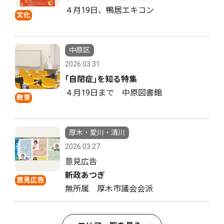
４月19日、鴨居エキコン
文化
中原区
2026.03.31
｢自閉症｣を知る特集
４月19日まで 中原図書館
教育
厚木・愛川・清川
2026.03.27
意見広告
新政あつぎ
意見広告
無所属 厚木市議会会派