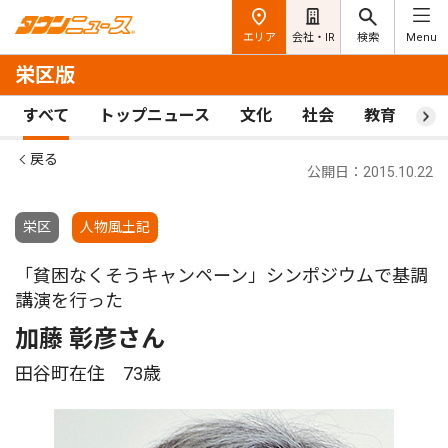
エリア
会社・IR
検索
Menu
栄区版
すべて
トップニュース
文化
社会
教育
ス
戻る
公開日：2015.10.22
栄区
人物風土記
「貧困なくそうキャンペーン」シンポジウムで基調
講演を行った
加藤 彰彦さん
田谷町在住 73歳