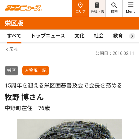
エリア
会社・IR
検索
Menu
栄区版
すべて
トップニュース
文化
社会
教育
ス
戻る
公開日：2016.02.11
栄区
人物風土記
15周年を迎える栄区囲碁普及会で会長を務める
牧野 博さん
中野町在住 76歳