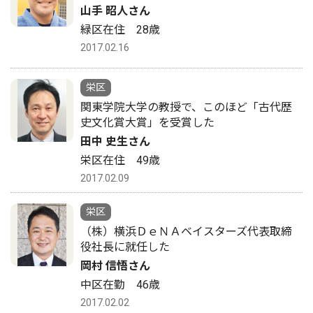
山手 昭人さん
緑区在住 28歳
2017.02.16
栄区
関東学院大学の教授で、このほど「古代歴
史文化賞大賞」を受賞した
田中 史生さん
栄区在住 49歳
2017.02.09
栄区
（株）横浜ＤｅＮＡベイスターズ代表取締
役社長に就任した
岡村 信悟さん
中区在勤 46歳
2017.02.02