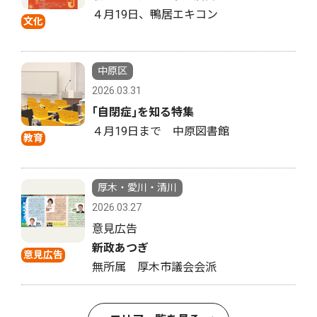
４月19日、鴨居エキコン
文化
中原区
2026.03.31
｢自閉症｣を知る特集
４月19日まで 中原図書館
教育
厚木・愛川・清川
2026.03.27
意見広告
新政あつぎ
意見広告
無所属 厚木市議会会派