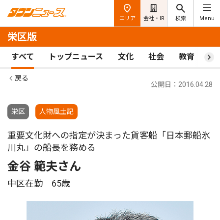
エリア
会社・IR
検索
Menu
栄区版
すべて
トップニュース
文化
社会
教育
ス
戻る
公開日：2016.04.28
栄区
人物風土記
重要文化財への指定が決まった貨客船「日本郵船氷
川丸」の船長を務める
金谷 範夫さん
中区在勤 65歳