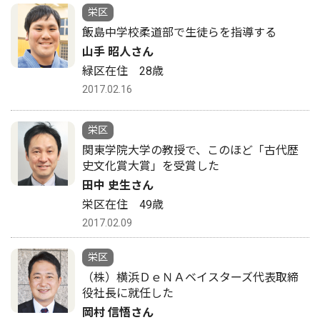
栄区
飯島中学校柔道部で生徒らを指導する
山手 昭人さん
緑区在住 28歳
2017.02.16
栄区
関東学院大学の教授で、このほど「古代歴
史文化賞大賞」を受賞した
田中 史生さん
栄区在住 49歳
2017.02.09
栄区
（株）横浜ＤｅＮＡベイスターズ代表取締
役社長に就任した
岡村 信悟さん