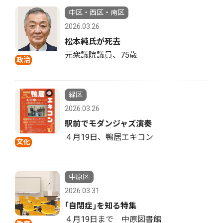
中区・西区・南区
2026.03.26
松本純氏が死去
元衆議院議員、75歳
政治
緑区
2026.03.26
駅前でモダンジャズ演奏
４月19日、鴨居エキコン
文化
中原区
2026.03.31
｢自閉症｣を知る特集
４月19日まで 中原図書館