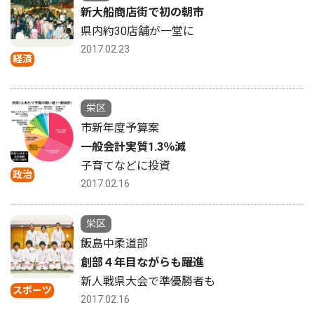
新大船商店街で初の朝市
県内約30店舗が一堂に
2017.02.23
経済
栄区
市新年度予算案
一般会計実質1.3％減
子育てなどに投資
政治
2017.02.16
栄区
飯島中柔道部
創部４年目ながらも躍進
新人戦県大会で準優勝者も
スポーツ
2017.02.16