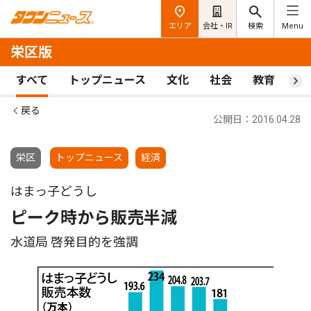
エリア
会社・IR
検索
Menu
栄区版
すべて
トップニュース
文化
社会
教育
ス
戻る
公開日：2016.04.28
栄区
トップニュース
経済
はまっ子どうし
ピーク時から販売半減
水道局 啓発目的を強調