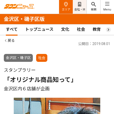
エリア
会社・IR
検索
Menu
金沢区・磯子区版
すべて
トップニュース
文化
社会
教育
ス
戻る
公開日：2019.08.01
金沢区・磯子区
社会
スタンプラリー
「オリジナル商品知って」
金沢区内６店舗が企画