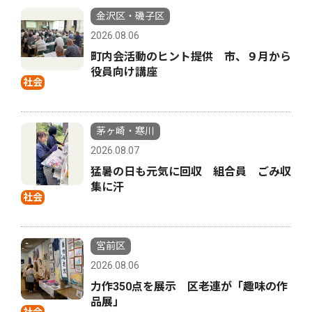
金沢区・磯子区
2026.08.06
町内会活動のヒント提供 市、９月から
役員向け講座
社会
茅ヶ崎・寒川
2026.08.07
猛暑の日も元気に回収 組合員 ごみ収
集に汗
社会
宮前区
2026.08.06
力作350点を展示 区老連が「趣味の作
品展」
社会