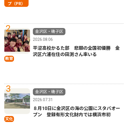
プ（PR）
2
金沢区・磯子区
2026.08.06
平沼高校かるた部 悲願の全国初優勝 金
沢区六浦在住の田渕さん率いる
教育
3
金沢区・磯子区
2026.07.31
８月10日に金沢区の海の公園にスタバオー
プン 登録有形文化財内では横浜市初
文化