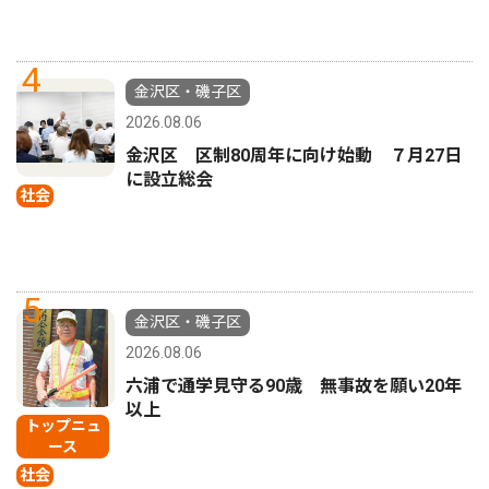
4
金沢区・磯子区
2026.08.06
金沢区 区制80周年に向け始動 ７月27日
に設立総会
社会
5
金沢区・磯子区
2026.08.06
六浦で通学見守る90歳 無事故を願い20年
以上
トップニュ
ース
社会