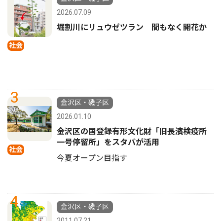
2026.07.09
堀割川にリュウゼツラン 間もなく開花か
社会
3
金沢区・磯子区
2026.01.10
金沢区の国登録有形文化財「旧長濱検疫所
一号停留所」をスタバが活用
社会
今夏オープン目指す
4
金沢区・磯子区
2011.07.21