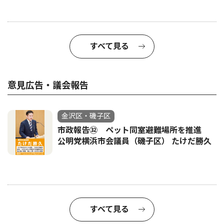
すべて見る
意見広告・議会報告
金沢区・磯子区
市政報告㉜ ペット同室避難場所を推進
公明党横浜市会議員（磯子区） たけだ勝久
すべて見る