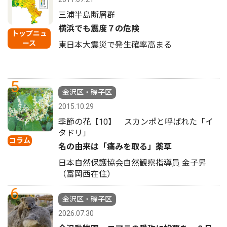
三浦半島断層群
横浜でも震度７の危険
トップニュ
ース
東日本大震災で発生確率高まる
5
金沢区・磯子区
2015.10.29
季節の花【10】 スカンポと呼ばれた「イ
タドリ」
コラム
名の由来は「痛みを取る」薬草
日本自然保護協会自然観察指導員 金子昇
（富岡西在住）
6
金沢区・磯子区
2026.07.30