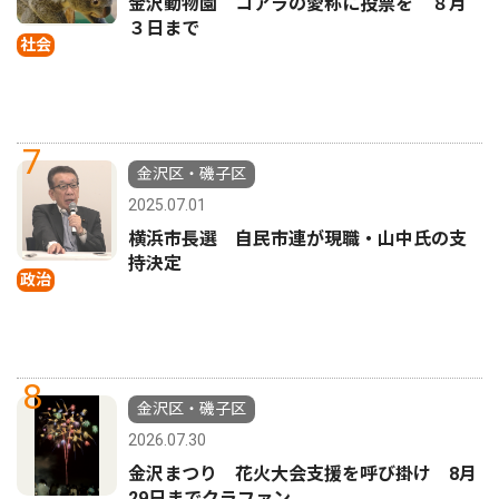
金沢動物園 コアラの愛称に投票を ８月
３日まで
社会
7
金沢区・磯子区
2025.07.01
横浜市長選 自民市連が現職・山中氏の支
持決定
政治
8
金沢区・磯子区
2026.07.30
金沢まつり 花火大会支援を呼び掛け 8月
29日までクラファン