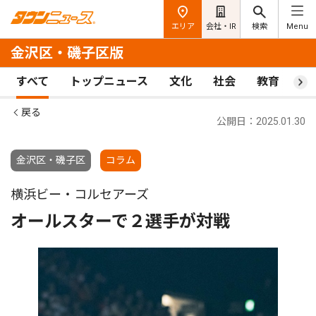
エリア
会社・IR
検索
Menu
金沢区・磯子区版
すべて
トップニュース
文化
社会
教育
ス
戻る
公開日：2025.01.30
金沢区・磯子区
コラム
横浜ビー・コルセアーズ
オールスターで２選手が対戦